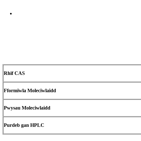
Send Inquiry
Trosolwg
Rhif CAS
Fformiwla Moleciwlaidd
Pwysau Moleciwlaidd
Purdeb gan HPLC