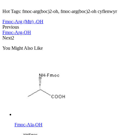
Hot Tags: fmoc-arg(boc)2-oh, fmoc-arg(boc)2-oh cyflenwyr
Fmoc-Arg (Mtr) -OH
Previous
Fmoc-Arg-OH
Next2
You Might Also Like
Fmoc-Ala-OH