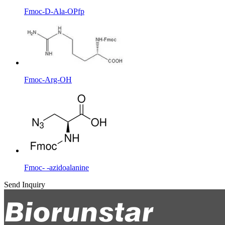
Fmoc-D-Ala-OPfp
Fmoc-Arg-OH
Fmoc- -azidoalanine
Send Inquiry