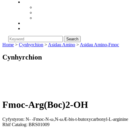
Cwmni
Am Biorunstar
Polisi Dychwelyd
Newyddion Diwydiant
Blog
Cysylltwch â Ni
Home
>
Cynhyrchion
>
Asidau Amino
>
Asidau Amino-Fmoc
Cynhyrchion
Fmoc-Arg(Boc)2-OH
Cyfystyron: N- -Fmoc-N-ω,N-ωÆ-bis-t-butoxycarbonyl-L-arginine
Rhif Catalog: BRS01009