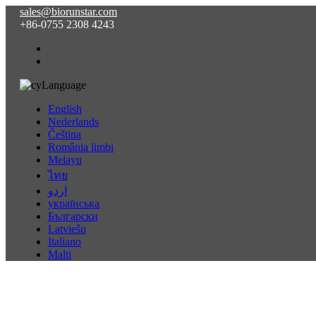
sales@biorunstar.com
+86-0755 2308 4243
Language
English
Nederlands
Čeština
România limbi
Melayu
ไทย
اردو
українська
Български
Latviešu
Italiano
Malti