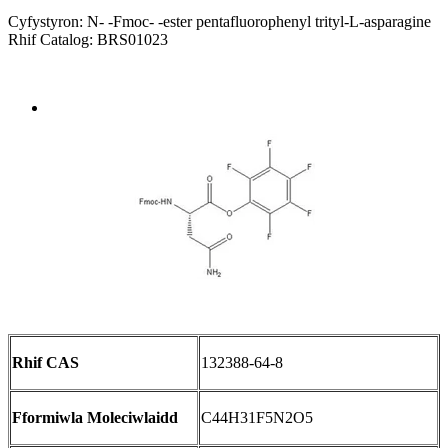
Cyfystyron: N- -Fmoc- -ester pentafluorophenyl trityl-L-asparagine
Rhif Catalog: BRS01023
Send Inquiry
Trosolwg
Rhif CAS
132388-64-8
Fformiwla Moleciwlaidd
C44H31F5N2O5