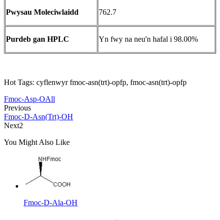
Pwysau Moleciwlaidd
762.7
Purdeb gan HPLC
Yn fwy na neu'n hafal i 98.00%
Hot Tags: cyflenwyr fmoc-asn(trt)-opfp, fmoc-asn(trt)-opfp
Fmoc-Asp-OAll
Previous
Fmoc-D-Asn(Trt)-OH
Next2
You Might Also Like
Fmoc-D-Ala-OH