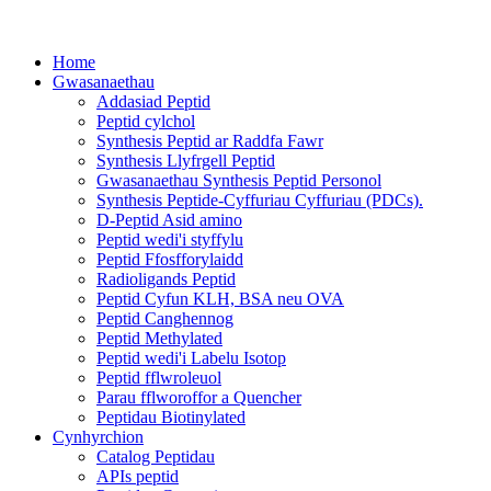
Home
Gwasanaethau
Addasiad Peptid
Peptid cylchol
Synthesis Peptid ar Raddfa Fawr
Synthesis Llyfrgell Peptid
Gwasanaethau Synthesis Peptid Personol
Synthesis Peptide-Cyffuriau Cyffuriau (PDCs).
D-Peptid Asid amino
Peptid wedi'i styffylu
Peptid Ffosfforylaidd
Radioligands Peptid
Peptid Cyfun KLH, BSA neu OVA
Peptid Canghennog
Peptid Methylated
Peptid wedi'i Labelu Isotop
Peptid fflwroleuol
Parau fflworoffor a Quencher
Peptidau Biotinylated
Cynhyrchion
Catalog Peptidau
APIs peptid