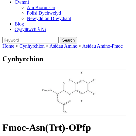
Cwmni
Am Biorunstar
Polisi Dychwelyd
Newyddion Diwydiant
Blog
Cysylltwch â Ni
Home
>
Cynhyrchion
>
Asidau Amino
>
Asidau Amino-Fmoc
Cynhyrchion
Fmoc-Asn(Trt)-OPfp