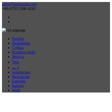
sales@biorunstar.com
+86-0755 2308 4243
Language
English
Nederlands
Čeština
România limbi
Melayu
ไทย
اردو
українська
Български
Latviešu
Italiano
Malti