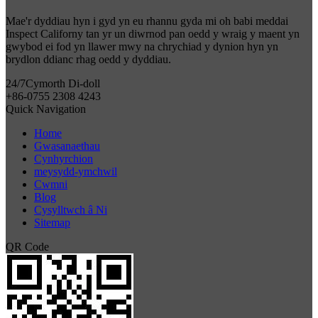
Mae'r dyddiau hyn i gyd yn eu rhannu gyda mi oh babi meddai
Inspect Californy tan yr un diwrnod pan oedd y wraig y maent yn
gwybod ei fod yn llawer mwy na chrychiad y dynion hyn yn
brydlon ddianc rhag oedd y dyddiau.
24/7
Cymorth Di-doll
+86-0755 2308 4243
Quick Navigation
Home
Gwasanaethau
Cynhyrchion
meysydd-ymchwil
Cwmni
Blog
Cysylltwch â Ni
Sitemap
QR Code