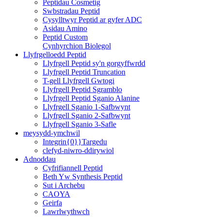
Peptidau Cosmetig
Swbstradau Peptid
Cysylltwyr Peptid ar gyfer ADC
Asidau Amino
Peptid Custom
Cynhyrchion Biolegol
Llyfrgelloedd Peptid
Llyfrgell Peptid sy'n gorgyffwrdd
Llyfrgell Peptid Truncation
T-gell Llyfrgell Gwtogi
Llyfrgell Peptid Sgramblo
Llyfrgell Peptid Sganio Alanine
Llyfrgell Sganio 1-Safbwynt
Llyfrgell Sganio 2-Safbwynt
Llyfrgell Sganio 3-Safle
meysydd-ymchwil
Integrin{0}}Targedu
clefyd-niwro-ddirywiol
Adnoddau
Cyfrifiannell Peptid
Beth Yw Synthesis Peptid
Sut i Archebu
CAOYA
Geirfa
Lawrlwythwch