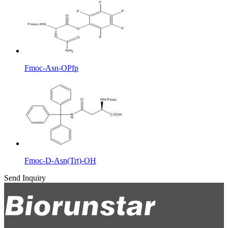
Fmoc-Asn-OPfp
Fmoc-D-Asn(Trt)-OH
Send Inquiry