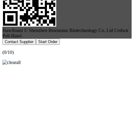
Hawlfraint © Shenzhen Biorunstar Biotechnology Co, Ltd Cedwir
Pob Hawl.
Contact Supplier
Start Order
(
0
/10)