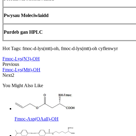
Pwysau Moleciwlaidd
Purdeb gan HPLC
Hot Tags: fmoc-d-lys(mtt)-oh, fmoc-d-lys(mtt)-oh cyflenwyr
Fmoc-Lys(N3)-OH
Previous
Fmoc-Lys(Mtt)-OH
Next2
You Might Also Like
Fmoc-Asp(OAall)-OH