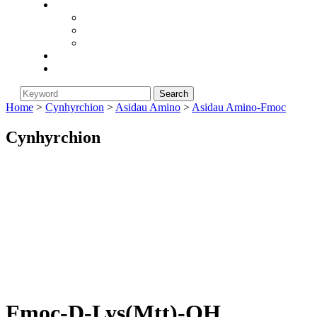
Cwmni
Am Biorunstar
Polisi Dychwelyd
Newyddion Diwydiant
Blog
Cysylltwch â Ni
Home
>
Cynhyrchion
>
Asidau Amino
>
Asidau Amino-Fmoc
Cynhyrchion
Fmoc-D-Lys(Mtt)-OH