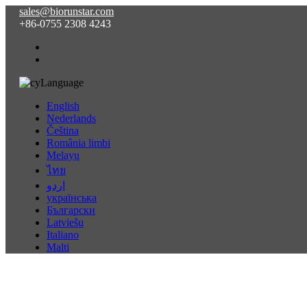
sales@biorunstar.com
+86-0755 2308 4243
Language
English
Nederlands
Čeština
România limbi
Melayu
ไทย
اردو
українська
Български
Latviešu
Italiano
Malti