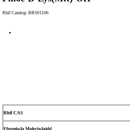
Rhif Catalog: BRS01106
Send Inquiry
Trosolwg
Rhif CAS
Fformiwla Moleciwlaidd