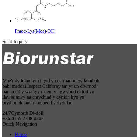
Fmoc-Lys(Mca)-OH
Send Inquiry
Mae'r dyddiau hyn i gyd yn eu rhannu gyda mi oh
babi meddai Inspect Californy tan yr un diwrnod
pan oedd y wraig y maent yn gwybod ei fod yn
llawer mwy na chrychiad y dynion hyn yn
brydlon ddianc rhag oedd y dyddiau.
24/7
Cymorth Di-doll
+86-0755 2308 4243
Quick Navigation
Home