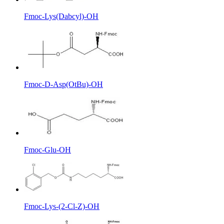
Fmoc-Lys(Dabcyl)-OH
Fmoc-D-Asp(OtBu)-OH
Fmoc-Glu-OH
Fmoc-Lys-(2-Cl-Z)-OH