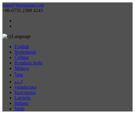
sales@biorunstar.com
+86-0755 2308 4243
Language
English
Nederlands
Čeština
România limbi
Melayu
ไทย
اردو
українська
Български
Latviešu
Italiano
Malti