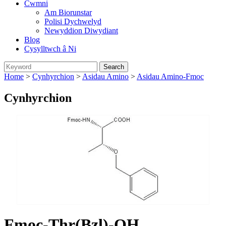
Cwmni
Am Biorunstar
Polisi Dychwelyd
Newyddion Diwydiant
Blog
Cysylltwch â Ni
Home
>
Cynhyrchion
>
Asidau Amino
>
Asidau Amino-Fmoc
Cynhyrchion
Fmoc-Thr(Bzl)-OH