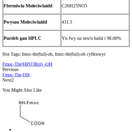
Fformiwla Moleciwlaidd
C26H25NO5
Pwysau Moleciwlaidd
431.5
Purdeb gan HPLC
Yn fwy na neu'n hafal i 98.00%
Hot Tags: fmoc-thr(bzl)-oh, fmoc-thr(bzl)-oh cyflenwyr
Fmoc-Thr(HPO3Bzl) -OH
Previous
Fmoc-Thr-OH
Next2
You Might Also Like