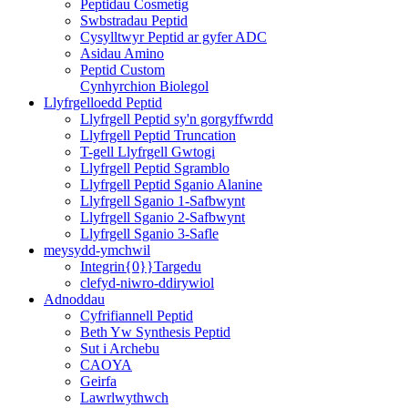
Peptidau Cosmetig
Swbstradau Peptid
Cysylltwyr Peptid ar gyfer ADC
Asidau Amino
Peptid Custom
Cynhyrchion Biolegol
Llyfrgelloedd Peptid
Llyfrgell Peptid sy'n gorgyffwrdd
Llyfrgell Peptid Truncation
T-gell Llyfrgell Gwtogi
Llyfrgell Peptid Sgramblo
Llyfrgell Peptid Sganio Alanine
Llyfrgell Sganio 1-Safbwynt
Llyfrgell Sganio 2-Safbwynt
Llyfrgell Sganio 3-Safle
meysydd-ymchwil
Integrin{0}}Targedu
clefyd-niwro-ddirywiol
Adnoddau
Cyfrifiannell Peptid
Beth Yw Synthesis Peptid
Sut i Archebu
CAOYA
Geirfa
Lawrlwythwch