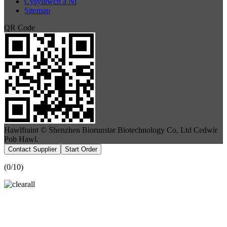
Cysylltwch â Ni
Sitemap
QR Code
Hawlfraint © Shenzhen Biorunstar Biotechnology Co, Ltd Cedwir
Pob Hawl.
Contact Supplier
Start Order
(
0
/10)