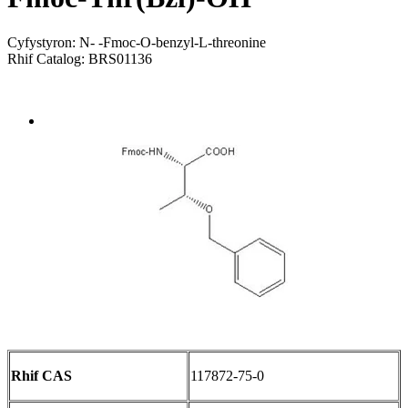
Cyfystyron: N- -Fmoc-O-benzyl-L-threonine
Rhif Catalog: BRS01136
Send Inquiry
Trosolwg
Rhif CAS
117872-75-0