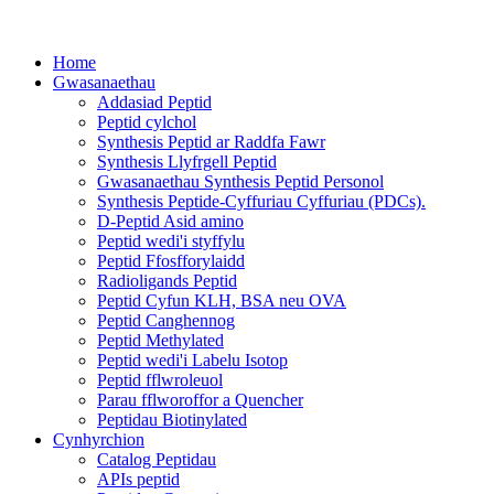
Home
Gwasanaethau
Addasiad Peptid
Peptid cylchol
Synthesis Peptid ar Raddfa Fawr
Synthesis Llyfrgell Peptid
Gwasanaethau Synthesis Peptid Personol
Synthesis Peptide-Cyffuriau Cyffuriau (PDCs).
D-Peptid Asid amino
Peptid wedi'i styffylu
Peptid Ffosfforylaidd
Radioligands Peptid
Peptid Cyfun KLH, BSA neu OVA
Peptid Canghennog
Peptid Methylated
Peptid wedi'i Labelu Isotop
Peptid fflwroleuol
Parau fflworoffor a Quencher
Peptidau Biotinylated
Cynhyrchion
Catalog Peptidau
APIs peptid