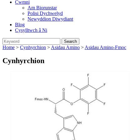
Cwmni
Am Biorunstar
Polisi Dychwelyd
Newyddion Diwydiant
Blog
Cysylltwch â Ni
Home
>
Cynhyrchion
>
Asidau Amino
>
Asidau Amino-Fmoc
Cynhyrchion