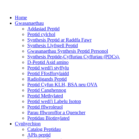
Home
Gwasanaethau
Addasiad Peptid
Peptid cylchol
Synthesis Peptid ar Raddfa Fawr
Synthesis Llyfrgell Peptid
Gwasanaethau Synthesis Peptid Personol
Synthesis Peptide-Cyffuriau Cyffuriau (PDCs).
D-Peptid Asid amino
Peptid wedi'i styffylu
Peptid Ffosfforylaidd
Radioligands Peptid
Peptid Cyfun KLH, BSA neu OVA
Peptid Canghennog
Peptid Methylated
Peptid wedi'i Labelu Isotop
Peptid fflwroleuol
Parau fflworoffor a Quencher
Peptidau Biotinylated
Cynhyrchion
Catalog Peptidau
APIs peptid