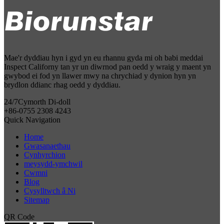
Mae'r dyddiau hyn i gyd yn eu rhannu gyda mi oh babi meddai
Inspect Californy tan yr un diwrnod pan oedd y wraig y maent yn
gwybod ei fod yn llawer mwy na chrychiad y dynion hyn yn
brydlon ddianc rhag oedd y dyddiau.
24/7
Cymorth Di-doll
+86-0755 2308 4243
Quick Navigation
Home
Gwasanaethau
Cynhyrchion
meysydd-ymchwil
Cwmni
Blog
Cysylltwch â Ni
Sitemap
QR Code