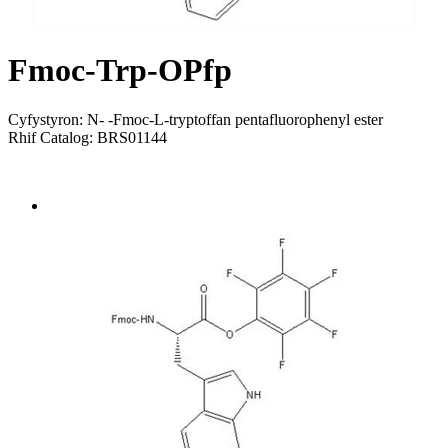
Fmoc-Trp-OPfp
Cyfystyron: N- -Fmoc-L-tryptoffan pentafluorophenyl ester
Rhif Catalog: BRS01144
Send Inquiry
Trosolwg