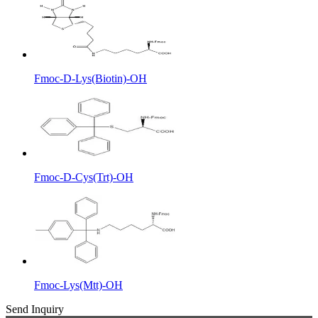
Fmoc-D-Lys(Biotin)-OH
Fmoc-D-Cys(Trt)-OH
Fmoc-Lys(Mtt)-OH
Send Inquiry