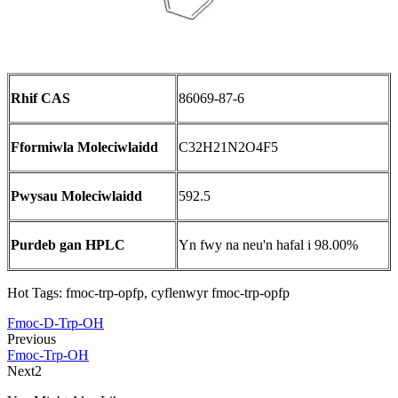
Rhif CAS
86069-87-6
Fformiwla Moleciwlaidd
C32H21N2O4F5
Pwysau Moleciwlaidd
592.5
Purdeb gan HPLC
Yn fwy na neu'n hafal i 98.00%
Hot Tags: fmoc-trp-opfp, cyflenwyr fmoc-trp-opfp
Fmoc-D-Trp-OH
Previous
Fmoc-Trp-OH
Next2