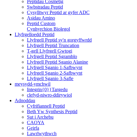
Peptidau Cosmetig
Swbstradau Peptid
Cysylltwyr Peptid ar gyfer ADC
Asidau Amino
Peptid Custom
Cynhyrchion Biolegol
Llyfrgelloedd Peptid
Llyfrgell Peptid sy'n gorgyffwrdd
Llyfrgell Peptid Truncation
T-gell Llyfrgell Gwtogi
Llyfrgell Peptid Sgramblo
Llyfrgell Peptid Sganio Alanine
Llyfrgell Sganio 1-Safbwynt
Llyfrgell Sganio 2-Safbwynt
Llyfrgell Sganio 3-Safle
meysydd-ymchwil
Integrin{0}}Targedu
clefyd-niwro-ddirywiol
Adnoddau
Cyfrifiannell Peptid
Beth Yw Synthesis Peptid
Sut i Archebu
CAOYA
Geirfa
Lawrlwythwch