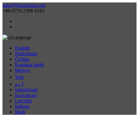
sales@biorunstar.com
+86-0755 2308 4243
Language
English
Nederlands
Čeština
România limbi
Melayu
ไทย
اردو
українська
Български
Latviešu
Italiano
Malti