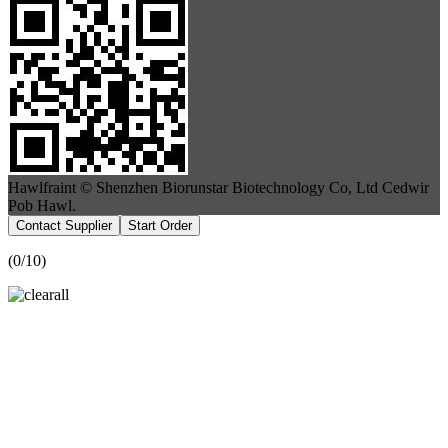
Hawlfraint © Shenzhen Biorunstar Biotechnology Co, Ltd Cedwir
Pob Hawl.
Contact Supplier
Start Order
(
0
/10)