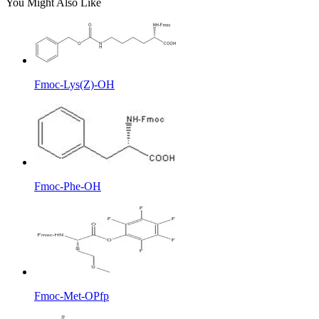
You Might Also Like
Fmoc-Lys(Z)-OH
Fmoc-Phe-OH
Fmoc-Met-OPfp