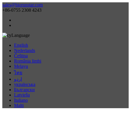
sales@biorunstar.com
+86-0755 2308 4243
Language
English
Nederlands
Čeština
România limbi
Melayu
ไทย
اردو
українська
Български
Latviešu
Italiano
Malti