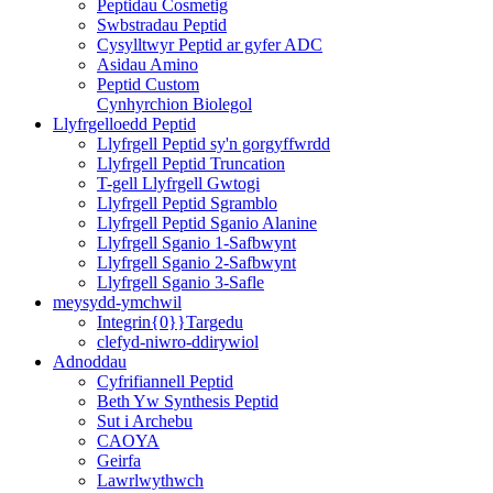
Peptidau Cosmetig
Swbstradau Peptid
Cysylltwyr Peptid ar gyfer ADC
Asidau Amino
Peptid Custom
Cynhyrchion Biolegol
Llyfrgelloedd Peptid
Llyfrgell Peptid sy'n gorgyffwrdd
Llyfrgell Peptid Truncation
T-gell Llyfrgell Gwtogi
Llyfrgell Peptid Sgramblo
Llyfrgell Peptid Sganio Alanine
Llyfrgell Sganio 1-Safbwynt
Llyfrgell Sganio 2-Safbwynt
Llyfrgell Sganio 3-Safle
meysydd-ymchwil
Integrin{0}}Targedu
clefyd-niwro-ddirywiol
Adnoddau
Cyfrifiannell Peptid
Beth Yw Synthesis Peptid
Sut i Archebu
CAOYA
Geirfa
Lawrlwythwch