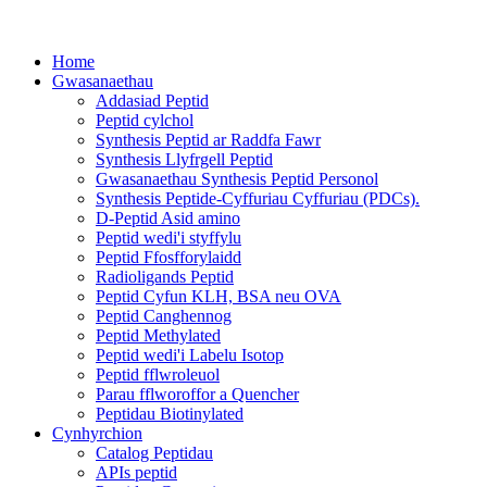
Home
Gwasanaethau
Addasiad Peptid
Peptid cylchol
Synthesis Peptid ar Raddfa Fawr
Synthesis Llyfrgell Peptid
Gwasanaethau Synthesis Peptid Personol
Synthesis Peptide-Cyffuriau Cyffuriau (PDCs).
D-Peptid Asid amino
Peptid wedi'i styffylu
Peptid Ffosfforylaidd
Radioligands Peptid
Peptid Cyfun KLH, BSA neu OVA
Peptid Canghennog
Peptid Methylated
Peptid wedi'i Labelu Isotop
Peptid fflwroleuol
Parau fflworoffor a Quencher
Peptidau Biotinylated
Cynhyrchion
Catalog Peptidau
APIs peptid