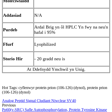
Moleciwlaidd
Addasiad
N/A
Ardal Brig yn ôl HPLC Yn fwy na neu'n
Purdeb
hafal i 95%
Ffurf
Lyophilized
Storio Hir
- 20 gradd neu is
At Ddefnydd Ymchwil yn Unig.
Hot Tags: cyflenwyr protein prion (106-126) (dynol), protein prion
(106-126) (dynol)
Analog Peptid Signal Cludiant Niwclear SV40
Previous
Pp60(v-SRC) Safle Autophosphorylation, Protein Tyrosine Kinase