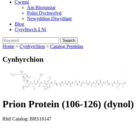
Cwmni
Am Biorunstar
Polisi Dychwelyd
Newyddion Diwydiant
Blog
Cysylltwch â Ni
Home
>
Cynhyrchion
>
Catalog Peptidau
Cynhyrchion
Prion Protein (106-126) (dynol)
Rhif Catalog: BRS16147
Send Inquiry