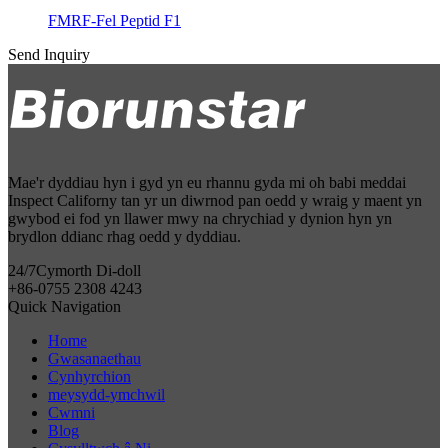
FMRF-Fel Peptid F1
Send Inquiry
Mae'r dyddiau hyn i gyd yn eu rhannu gyda mi oh babi meddai
Inspect Californy tan yr un diwrnod pan oedd y wraig y maent yn
gwybod ei fod yn llawer mwy na chrychiad y dynion hyn yn
brydlon ddianc rhag oedd y dyddiau.
24/7
Cymorth Di-doll
+86-0755 2308 4243
Quick Navigation
Home
Gwasanaethau
Cynhyrchion
meysydd-ymchwil
Cwmni
Blog