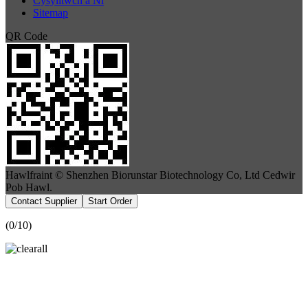
Cysylltwch â Ni
Sitemap
QR Code
Hawlfraint © Shenzhen Biorunstar Biotechnology Co, Ltd Cedwir
Pob Hawl.
Contact Supplier
Start Order
(
0
/10)