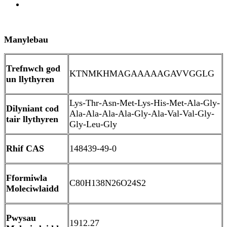
Trosolwg
Manylebau
Trefnwch god
KTNMKHMAGAAAAAGAVVGGLG
un llythyren
Lys-Thr-Asn-Met-Lys-His-Met-Ala-Gly-
Dilyniant cod
Ala-Ala-Ala-Ala-Gly-Ala-Val-Val-Gly-
tair llythyren
Gly-Leu-Gly
Rhif CAS
148439-49-0
Fformiwla
C80H138N26O24S2
Moleciwlaidd
Pwysau
1912.27