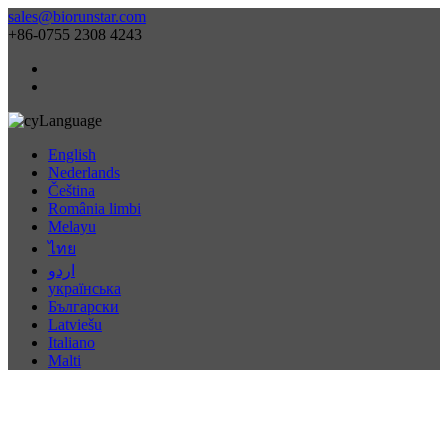
sales@biorunstar.com
+86-0755 2308 4243
Language
English
Nederlands
Čeština
România limbi
Melayu
ไทย
اردو
українська
Български
Latviešu
Italiano
Malti