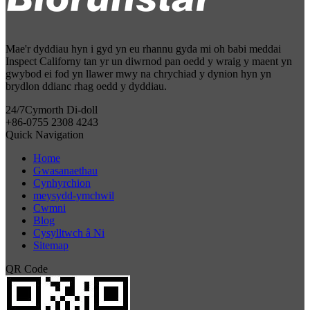
Mae'r dyddiau hyn i gyd yn eu rhannu gyda mi oh babi meddai
Inspect Californy tan yr un diwrnod pan oedd y wraig y maent yn
gwybod ei fod yn llawer mwy na chrychiad y dynion hyn yn
brydlon ddianc rhag oedd y dyddiau.
24/7
Cymorth Di-doll
+86-0755 2308 4243
Quick Navigation
Home
Gwasanaethau
Cynhyrchion
meysydd-ymchwil
Cwmni
Blog
Cysylltwch â Ni
Sitemap
QR Code