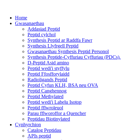
Home
Gwasanaethau
Addasiad Peptid
Peptid cylchol
Synthesis Peptid ar Raddfa Fawr
Synthesis Llyfrgell Peptid
Gwasanaethau Synthesis Peptid Personol
Synthesis Peptide-Cyffuriau Cyffuriau (PDCs).
D-Peptid Asid amino
Peptid wedi'i styffylu
Peptid Ffosfforylaidd
Radioligands Peptid
Peptid Cyfun KLH, BSA neu OVA
Peptid Canghennog
Peptid Methylated
Peptid wedi'i Labelu Isotop
Peptid fflwroleuol
Parau fflworoffor a Quencher
Peptidau Biotinylated
Cynhyrchion
Catalog Peptidau
APIs peptid