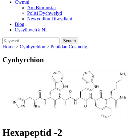
Cwmni
Am Biorunstar
Polisi Dychwelyd
Newyddion Diwydiant
Blog
Cysylltwch â Ni
Home
>
Cynhyrchion
>
Peptidau Cosmetig
Cynhyrchion
Hexapeptid -2