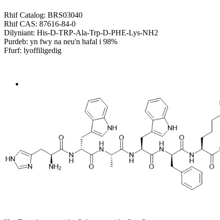
Rhif Catalog: BRS03040
Rhif CAS: 87616-84-0
Dilyniant: His-D-TRP-Ala-Trp-D-PHE-Lys-NH2
Purdeb: yn fwy na neu'n hafal i 98%
Ffurf: lyoffiligedig
Send Inquiry
Trosolwg