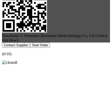
Hawlfraint © Shenzhen Biorunstar Biotechnology Co, Ltd Cedwir
Pob Hawl.
Contact Supplier
Start Order
(
0
/10)