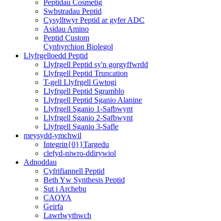
Peptidau Cosmetig
Swbstradau Peptid
Cysylltwyr Peptid ar gyfer ADC
Asidau Amino
Peptid Custom
Cynhyrchion Biolegol
Llyfrgelloedd Peptid
Llyfrgell Peptid sy'n gorgyffwrdd
Llyfrgell Peptid Truncation
T-gell Llyfrgell Gwtogi
Llyfrgell Peptid Sgramblo
Llyfrgell Peptid Sganio Alanine
Llyfrgell Sganio 1-Safbwynt
Llyfrgell Sganio 2-Safbwynt
Llyfrgell Sganio 3-Safle
meysydd-ymchwil
Integrin{0}}Targedu
clefyd-niwro-ddirywiol
Adnoddau
Cyfrifiannell Peptid
Beth Yw Synthesis Peptid
Sut i Archebu
CAOYA
Geirfa
Lawrlwythwch