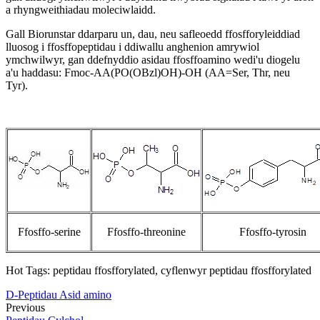
a rhyngweithiadau moleciwlaidd.
Gall Biorunstar ddarparu un, dau, neu safleoedd ffosfforyleiddiad
lluosog i ffosffopeptidau i ddiwallu anghenion amrywiol
ymchwilwyr, gan ddefnyddio asidau ffosffoamino wedi'u diogelu
a'u haddasu: Fmoc-AA(PO(OBzl)OH)-OH (AA=Ser, Thr, neu
Tyr).
Ffosffo-serine
Ffosffo-threonine
Ffosffo-tyrosin
Hot Tags: peptidau ffosfforylated, cyflenwyr peptidau ffosfforylated
D-Peptidau Asid amino
Previous