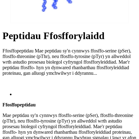
Peptidau Ffosfforylaidd
Ffosffopeptidau Mae peptidau sy'n cynnwys ffosffo-serine (pSer),
ffosffo-threonine (pThr), neu ffosffo-tyrosine (pTyr) yn allweddol
wrth astudio prosesau biolegol cyfryngol ffosfforyleiddiad. Mae'r
peptidau ffosffo- hyn yn dynwared rhanbarthau ffosfforyleiddiad
proteinau, gan alluogi ymchwilwyr i ddyrannu...
Send Inquiry
Trosolwg
Ffosffopeptidau
Mae peptidau sy'n cynnwys ffosffo-serine (pSer), ffosffo-threonine
(pThr), neu ffosffo-tyrosine (pTyr) yn allweddol wrth astudio
prosesau biolegol cyfryngol ffosfforyleiddiad. Mae'r peptidau
ffosffo- hyn yn dynwared rhanbarthau ffosfforyleiddiad proteinau,
gan alluogi ymchwilwyr i ddyrannu llwybrau signalau i lawr yr afon