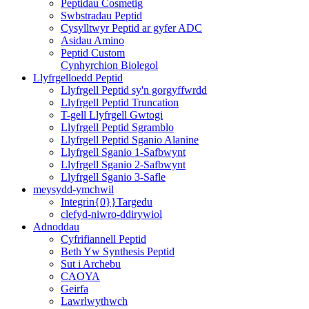
Peptidau Cosmetig
Swbstradau Peptid
Cysylltwyr Peptid ar gyfer ADC
Asidau Amino
Peptid Custom
Cynhyrchion Biolegol
Llyfrgelloedd Peptid
Llyfrgell Peptid sy'n gorgyffwrdd
Llyfrgell Peptid Truncation
T-gell Llyfrgell Gwtogi
Llyfrgell Peptid Sgramblo
Llyfrgell Peptid Sganio Alanine
Llyfrgell Sganio 1-Safbwynt
Llyfrgell Sganio 2-Safbwynt
Llyfrgell Sganio 3-Safle
meysydd-ymchwil
Integrin{0}}Targedu
clefyd-niwro-ddirywiol
Adnoddau
Cyfrifiannell Peptid
Beth Yw Synthesis Peptid
Sut i Archebu
CAOYA
Geirfa
Lawrlwythwch