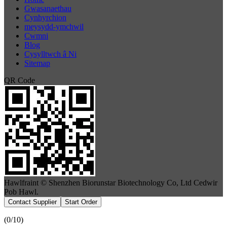
Gwasanaethau
Cynhyrchion
meysydd-ymchwil
Cwmni
Blog
Cysylltwch â Ni
Sitemap
QR Code
Hawlfraint © Shenzhen Biorunstar Biotechnology Co, Ltd Cedwir
Pob Hawl.
Contact Supplier
Start Order
(
0
/10)