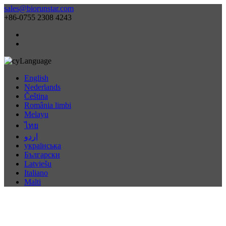
sales@biorunstar.com
+86-0755 2308 4243
Language
English
Nederlands
Čeština
România limbi
Melayu
ไทย
اردو
українська
Български
Latviešu
Italiano
Malti