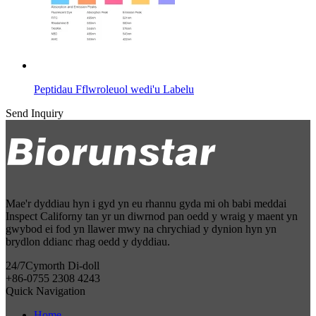
Peptidau Fflwroleuol wedi'u Labelu
Send Inquiry
Mae'r dyddiau hyn i gyd yn eu rhannu gyda mi oh babi meddai
Inspect Californy tan yr un diwrnod pan oedd y wraig y maent yn
gwybod ei fod yn llawer mwy na chrychiad y dynion hyn yn
brydlon ddianc rhag oedd y dyddiau.
24/7
Cymorth Di-doll
+86-0755 2308 4243
Quick Navigation
Home