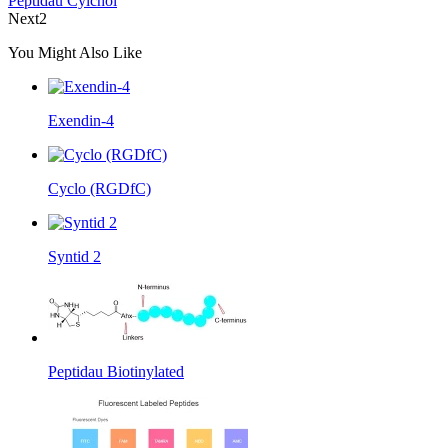
Peptidau Cylchol
Next2
You Might Also Like
Exendin-4
Cyclo (RGDfC)
Syntid 2
Peptidau Biotinylated