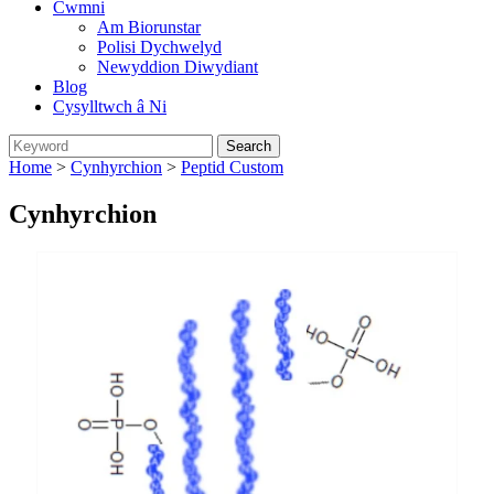
Cwmni
Am Biorunstar
Polisi Dychwelyd
Newyddion Diwydiant
Blog
Cysylltwch â Ni
Home
>
Cynhyrchion
>
Peptid Custom
Cynhyrchion