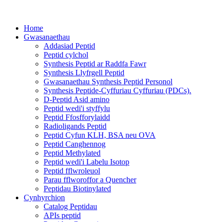
Home
Gwasanaethau
Addasiad Peptid
Peptid cylchol
Synthesis Peptid ar Raddfa Fawr
Synthesis Llyfrgell Peptid
Gwasanaethau Synthesis Peptid Personol
Synthesis Peptide-Cyffuriau Cyffuriau (PDCs).
D-Peptid Asid amino
Peptid wedi'i styffylu
Peptid Ffosfforylaidd
Radioligands Peptid
Peptid Cyfun KLH, BSA neu OVA
Peptid Canghennog
Peptid Methylated
Peptid wedi'i Labelu Isotop
Peptid fflwroleuol
Parau fflworoffor a Quencher
Peptidau Biotinylated
Cynhyrchion
Catalog Peptidau
APIs peptid