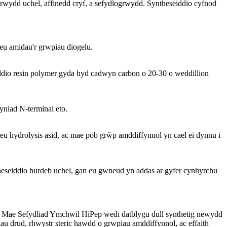
srwydd uchel, affinedd cryf, a sefydlogrwydd. Syntheseiddio cyfnod
eu amidau'r grwpiau diogelu.
yddio resin polymer gyda hyd cadwyn carbon o 20-30 o weddillion
niad N-terminal eto.
eu hydrolysis asid, ac mae pob grŵp amddiffynnol yn cael ei dynnu i
heseiddio burdeb uchel, gan eu gwneud yn addas ar gyfer cynhyrchu
. Mae Sefydliad Ymchwil HiPep wedi datblygu dull synthetig newydd
au drud, rhwystr steric hawdd o grwpiau amddiffynnol, ac effaith