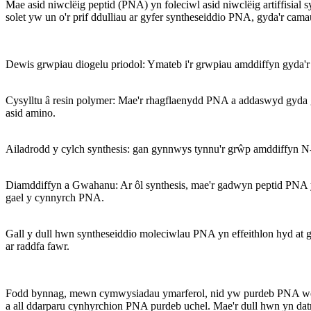
Mae asid niwclëig peptid (PNA) yn foleciwl asid niwclëig artiffisia
solet yw un o'r prif ddulliau ar gyfer syntheseiddio PNA, gyda'r cam
Dewis grwpiau diogelu priodol: Ymateb i'r grwpiau amddiffyn gyda'r
Cysylltu â resin polymer: Mae'r rhagflaenydd PNA a addaswyd gyda gr
asid amino.
Ailadrodd y cylch synthesis: gan gynnwys tynnu'r grŵp amddiffyn N
Diamddiffyn a Gwahanu: Ar ôl synthesis, mae'r gadwyn peptid PNA yn 
gael y cynnyrch PNA.
Gall y dull hwn syntheseiddio moleciwlau PNA yn effeithlon hyd at 
ar raddfa fawr.
Fodd bynnag, mewn cymwysiadau ymarferol, nid yw purdeb PNA wedi'
a all ddarparu cynhyrchion PNA purdeb uchel. Mae'r dull hwn yn datr