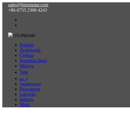
sales@biorunstar.com
+86-0755 2308 4243
Language
English
Nederlands
Čeština
România limbi
Melayu
ไทย
اردو
українська
Български
Latviešu
Italiano
Malti