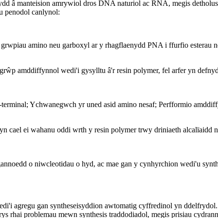
l sydd â manteision amrywiol dros DNA naturiol ac RNA, megis detholu
au penodol canlynol:
 grwpiau amino neu garboxyl ar y rhagflaenydd PNA i ffurfio esterau n
ŵp amddiffynnol wedi'i gysylltu â'r resin polymer, fel arfer yn defn
-terminal; Ychwanegwch yr uned asid amino nesaf; Perfformio amddiffy
cael ei wahanu oddi wrth y resin polymer trwy driniaeth alcalïaidd n
gannoedd o niwcleotidau o hyd, ac mae gan y cynhyrchion wedi'u synt
i agregu gan syntheseisyddion awtomatig cyffredinol yn ddelfrydol
ys rhai problemau mewn synthesis traddodiadol, megis prisiau cydrann