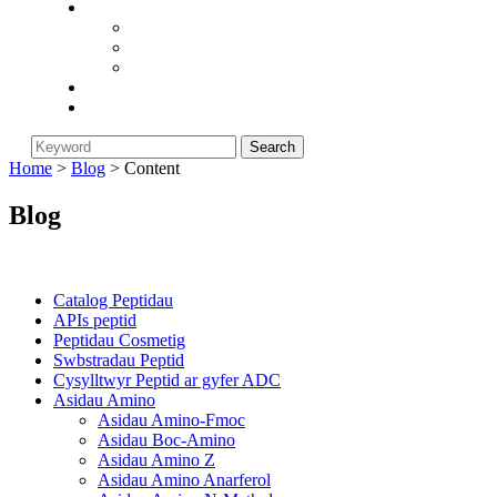
Cwmni
Am Biorunstar
Polisi Dychwelyd
Newyddion Diwydiant
Blog
Cysylltwch â Ni
Home
>
Blog
> Content
Blog
Categories
Catalog Peptidau
APIs peptid
Peptidau Cosmetig
Swbstradau Peptid
Cysylltwyr Peptid ar gyfer ADC
Asidau Amino
Asidau Amino-Fmoc
Asidau Boc-Amino
Asidau Amino Z
Asidau Amino Anarferol