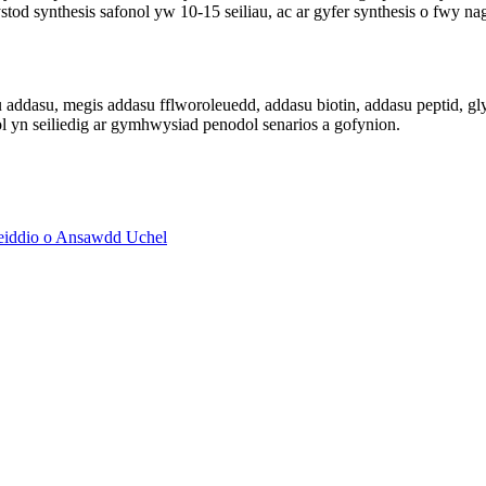
d synthesis safonol yw 10-15 seiliau, ac ar gyfer synthesis o fwy na
addasu, megis addasu fflworoleuedd, addasu biotin, addasu peptid, 
ol yn seiliedig ar gymhwysiad penodol senarios a gofynion.
yleiddio o Ansawdd Uchel