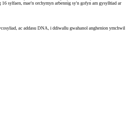
g 16 sylfaen, mae'n orchymyn arbennig sy'n gofyn am gysylltiad ar
glycosyliad, ac addasu DNA, i ddiwallu gwahanol anghenion ymchwil