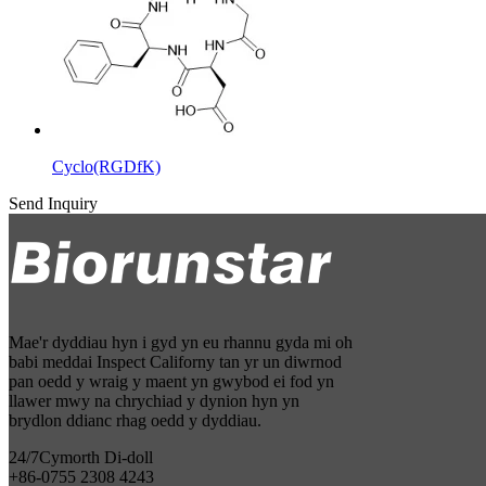
Cyclo(RGDfK)
Send Inquiry
Mae'r dyddiau hyn i gyd yn eu rhannu gyda mi oh
babi meddai Inspect Californy tan yr un diwrnod
pan oedd y wraig y maent yn gwybod ei fod yn
llawer mwy na chrychiad y dynion hyn yn
brydlon ddianc rhag oedd y dyddiau.
24/7
Cymorth Di-doll
+86-0755 2308 4243