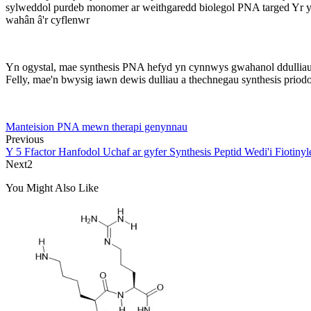
sylweddol purdeb monomer ar weithgaredd biolegol PNA targed Yr ysto
wahân â'r cyflenwr
Yn ogystal, mae synthesis PNA hefyd yn cynnwys gwahanol ddulliau 
Felly, mae'n bwysig iawn dewis dulliau a thechnegau synthesis priod
Manteision PNA mewn therapi genynnau
Previous
Y 5 Ffactor Hanfodol Uchaf ar gyfer Synthesis Peptid Wedi'i Fiotin
Next2
You Might Also Like