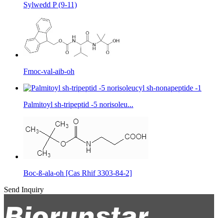
Sylwedd P (9-11)
Fmoc-val-aib-oh
Palmitoyl sh-tripeptid -5 norisoleu...
Boc-ß-ala-oh [Cas Rhif 3303-84-2]
Send Inquiry