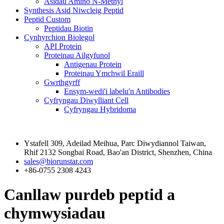
Asidau Amino N-Methyl
Synthesis Asid Niwcleig Peptid
Peptid Custom
Peptidau Biotin
Cynhyrchion Biolegol
API Protein
Proteinau Ailgyfunol
Antigenau Protein
Proteinau Ymchwil Eraill
Gwrthgyrff
Ensym-wedi'i labelu'n Antibodies
Cyfryngau Diwylliant Cell
Cyfryngau Hybridoma
Cysylltwch â Ni
Ystafell 309, Adeilad Meihua, Parc Diwydiannol Taiwan,
Rhif 2132 Songbai Road, Bao'an District, Shenzhen, China
sales@biorunstar.com
+86-0755 2308 4243
Canllaw purdeb peptid a
chymwysiadau