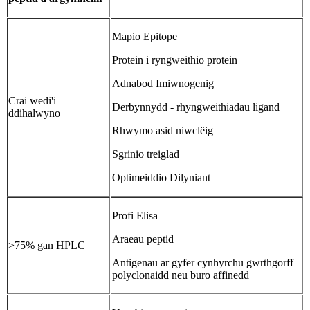
Mapio Epitope
Protein i ryngweithio protein
Adnabod Imiwnogenig
Crai wedi'i
Derbynnydd - rhyngweithiadau ligand
ddihalwyno
Rhwymo asid niwclëig
Sgrinio treiglad
Optimeiddio Dilyniant
Profi Elisa
Araeau peptid
>75% gan HPLC
Antigenau ar gyfer cynhyrchu gwrthgorff
polyclonaidd neu buro affinedd