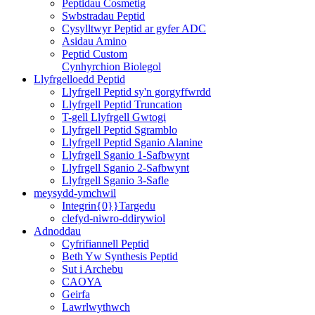
Peptidau Cosmetig
Swbstradau Peptid
Cysylltwyr Peptid ar gyfer ADC
Asidau Amino
Peptid Custom
Cynhyrchion Biolegol
Llyfrgelloedd Peptid
Llyfrgell Peptid sy'n gorgyffwrdd
Llyfrgell Peptid Truncation
T-gell Llyfrgell Gwtogi
Llyfrgell Peptid Sgramblo
Llyfrgell Peptid Sganio Alanine
Llyfrgell Sganio 1-Safbwynt
Llyfrgell Sganio 2-Safbwynt
Llyfrgell Sganio 3-Safle
meysydd-ymchwil
Integrin{0}}Targedu
clefyd-niwro-ddirywiol
Adnoddau
Cyfrifiannell Peptid
Beth Yw Synthesis Peptid
Sut i Archebu
CAOYA
Geirfa
Lawrlwythwch