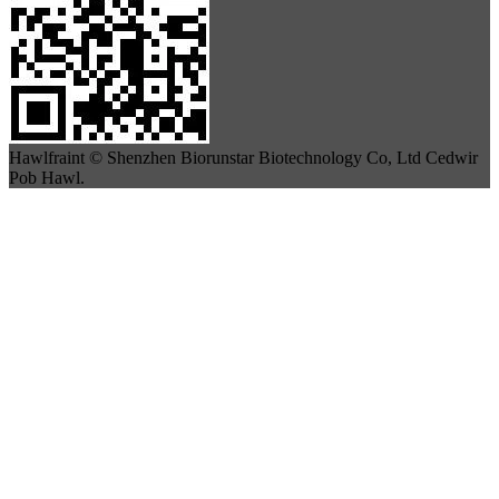
Hawlfraint © Shenzhen Biorunstar Biotechnology Co, Ltd Cedwir
Pob Hawl.