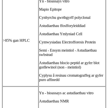
Yn - bioassays vitro
Mapio Epitope
Cynhyrchu gwrthgyrff polyclonal
Astudiaethau ffosfforyleiddiad
Astudiaethau Ymlyniad Cell
>85% gan HPLC
Cymwysiadau Electrofforesis Protein
Semi - Ensym meintiol - Astudiaethau
swbstrad
Astudiaethau blocio peptid ar gyfer blot
gorllewinol (non - meintiol)
Cyplysu â resinau cromatograffeg ar gyfer
puro affinedd
Yn - bioassays ac astudiaethau vitro
Astudiaethau NMR