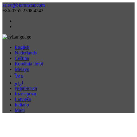
sales@biorunstar.com
+86-0755 2308 4243
Language
English
Nederlands
Čeština
România limbi
Melayu
ไทย
اردو
українська
Български
Latviešu
Italiano
Malti