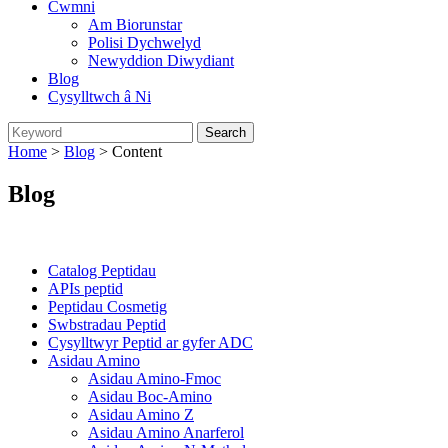
Cwmni
Am Biorunstar
Polisi Dychwelyd
Newyddion Diwydiant
Blog
Cysylltwch â Ni
Home
>
Blog
> Content
Blog
Categories
Catalog Peptidau
APIs peptid
Peptidau Cosmetig
Swbstradau Peptid
Cysylltwyr Peptid ar gyfer ADC
Asidau Amino
Asidau Amino-Fmoc
Asidau Boc-Amino
Asidau Amino Z
Asidau Amino Anarferol