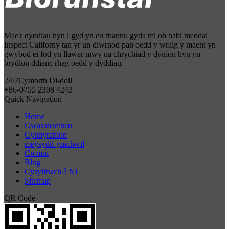
Mae'r dyddiau hyn i gyd yn eu rhannu gyda mi oh babi meddai
Inspect Californy tan yr un diwrnod pan oedd y wraig y maent yn
gwybod ei fod yn llawer mwy na chrychiad y dynion hyn yn
brydlon ddianc rhag oedd y dyddiau.
24/7
Cymorth Di-doll
+86-0755 2308 4243
Quick Navigation
Home
Gwasanaethau
Cynhyrchion
meysydd-ymchwil
Cwmni
Blog
Cysylltwch â Ni
Sitemap
QR Code