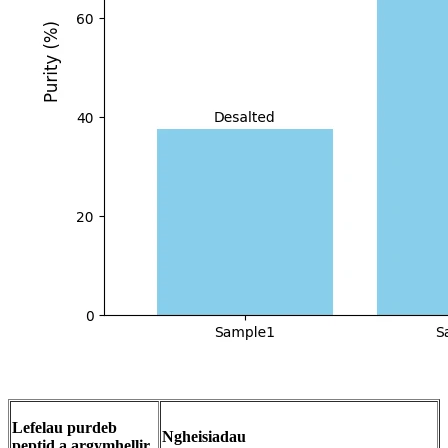
Lefelau purdeb
Ngheisiadau
peptid a argymhellir