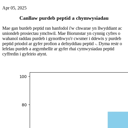
Apr 05, 2025
Canllaw purdeb peptid a chymwysiadau
Mae gan burdeb peptid ran hanfodol i'w chwarae yn llwyddiant ac
uniondeb prosiectau ymchwil. Mae Biorunstar yn cynnig cyfres o
wahanol raddau purdeb i gynorthwyo'r cwsmer i ddewis y purdeb
peptid priodol ar gyfer profion a defnyddiau peptid -. Dyma restr o
lefelau purdeb a argymhellir ar gyfer rhai cymwysiadau peptid
cyffredin i gyfeirio atynt.