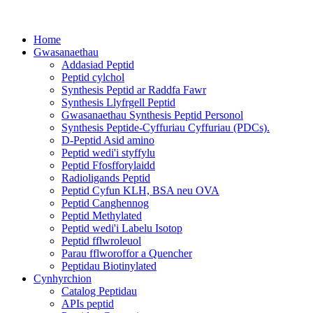
Home
Gwasanaethau
Addasiad Peptid
Peptid cylchol
Synthesis Peptid ar Raddfa Fawr
Synthesis Llyfrgell Peptid
Gwasanaethau Synthesis Peptid Personol
Synthesis Peptide-Cyffuriau Cyffuriau (PDCs).
D-Peptid Asid amino
Peptid wedi'i styffylu
Peptid Ffosfforylaidd
Radioligands Peptid
Peptid Cyfun KLH, BSA neu OVA
Peptid Canghennog
Peptid Methylated
Peptid wedi'i Labelu Isotop
Peptid fflwroleuol
Parau fflworoffor a Quencher
Peptidau Biotinylated
Cynhyrchion
Catalog Peptidau
APIs peptid