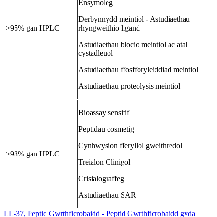
Ensymoleg
Derbynnydd meintiol - Astudiaethau
>95% gan HPLC
rhyngweithio ligand
Astudiaethau blocio meintiol ac atal
cystadleuol
Astudiaethau ffosfforyleiddiad meintiol
Astudiaethau proteolysis meintiol
Bioassay sensitif
Peptidau cosmetig
Cynhwysion fferyllol gweithredol
>98% gan HPLC
Treialon Clinigol
Crisialograffeg
Astudiaethau SAR
LL-37, Peptid Gwrthficrobaidd - Peptid Gwrthficrobaidd gyda