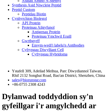
Asidau Amino N-Methyl
Synthesis Asid Niwcleig Peptid
Peptid Custom
Peptidau Biotin
Cynhyrchion Biolegol
API Protein
Proteinau Ailgyfunol
Antigenau Protein
Proteinau Ymchwil Eraill
Gwrthgyrff
Ensym-wedi'i labelu'n Antibodies
Cyfryngau Diwylliant Cell
Cyfryngau Hybridoma
Cysylltwch â Ni
Ystafell 309, Adeilad Meihua, Parc Diwydiannol Taiwan,
Rhif 2132 Songbai Road, Bao'an District, Shenzhen, China
sales@biorunstar.com
+86-0755 2308 4243
Dylanwad toddyddion sy'n
gyfeillgar i'r amgylchedd ar