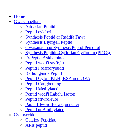
Home
Gwasanaethau
Addasiad Peptid
Peptid cylchol
Synthesis Peptid ar Raddfa Fawr
Synthesis Llyfrgell Peptid
Gwasanaethau Synthesis Peptid Personol
Synthesis Peptide-Cyffuriau Cyffuriau (PDCs).
D-Peptid Asid amino
Peptid wedi'i styffylu
Peptid Ffosfforylaidd
Radioligands Peptid
Peptid Cyfun KLH, BSA neu OVA
Peptid Canghennog
Peptid Methylated
Peptid wedi'i Labelu Isotop
Peptid fflwroleuol
Parau fflworoffor a Quencher
Peptidau Biotinylated
Cynhyrchion
Catalog Peptidau
APIs peptid