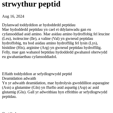
strwythur peptid
Aug 16, 2024
Dylanwad toddyddion ar hydoddedd peptidau
Mae hydoddedd peptidau yn cael ei ddylanwadu gan eu
cyfansoddiad asid amino. Mae asidau amino hydroffobig fel leucine
(Leu), isoleucine (Ile), a valine (Val) yn gwneud peptidau
hydroffobig, tra bod asidau amino hydroffilig fel lysin (Lys),
histidine (His), arginine (Arg) yn gwneud peptidau hydroffilig.
Felly, mae gan wahanol beptidau hydoddedd gwahanol oherwydd
eu gwahaniaethau cyfansoddiadol.
Effaith toddyddion ar sefydlogrwydd peptid
Deamidation adwaith
Yn yr adwaith deamidation, mae hydrolysis gweddillion asparagine
(Asn) a glutamine (Gln) yn ffurfio asid aspartig (Asp) ac asid
glutamig (Glu). Gall yr adweithiau hyn effeithio ar sefydlogrwydd
peptidau.