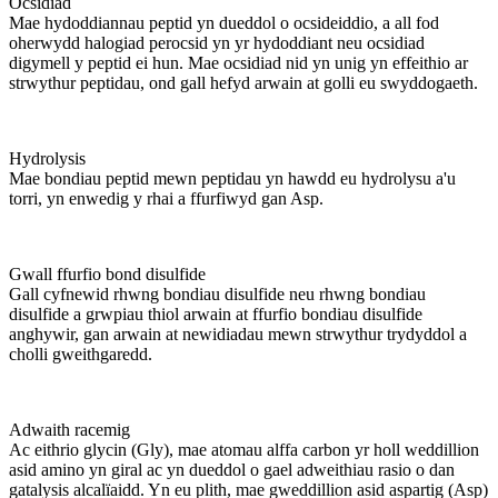
Ocsidiad
Mae hydoddiannau peptid yn dueddol o ocsideiddio, a all fod
oherwydd halogiad perocsid yn yr hydoddiant neu ocsidiad
digymell y peptid ei hun. Mae ocsidiad nid yn unig yn effeithio ar
strwythur peptidau, ond gall hefyd arwain at golli eu swyddogaeth.
Hydrolysis
Mae bondiau peptid mewn peptidau yn hawdd eu hydrolysu a'u
torri, yn enwedig y rhai a ffurfiwyd gan Asp.
Gwall ffurfio bond disulfide
Gall cyfnewid rhwng bondiau disulfide neu rhwng bondiau
disulfide a grwpiau thiol arwain at ffurfio bondiau disulfide
anghywir, gan arwain at newidiadau mewn strwythur trydyddol a
cholli gweithgaredd.
Adwaith racemig
Ac eithrio glycin (Gly), mae atomau alffa carbon yr holl weddillion
asid amino yn giral ac yn dueddol o gael adweithiau rasio o dan
gatalysis alcalïaidd. Yn eu plith, mae gweddillion asid aspartig (Asp)