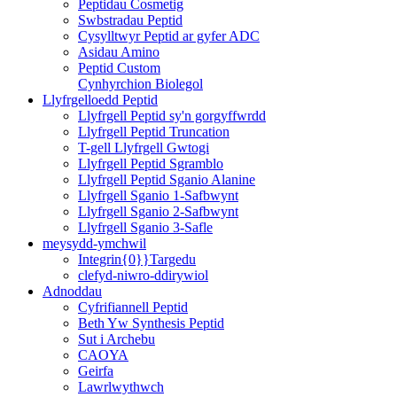
Peptidau Cosmetig
Swbstradau Peptid
Cysylltwyr Peptid ar gyfer ADC
Asidau Amino
Peptid Custom
Cynhyrchion Biolegol
Llyfrgelloedd Peptid
Llyfrgell Peptid sy'n gorgyffwrdd
Llyfrgell Peptid Truncation
T-gell Llyfrgell Gwtogi
Llyfrgell Peptid Sgramblo
Llyfrgell Peptid Sganio Alanine
Llyfrgell Sganio 1-Safbwynt
Llyfrgell Sganio 2-Safbwynt
Llyfrgell Sganio 3-Safle
meysydd-ymchwil
Integrin{0}}Targedu
clefyd-niwro-ddirywiol
Adnoddau
Cyfrifiannell Peptid
Beth Yw Synthesis Peptid
Sut i Archebu
CAOYA
Geirfa
Lawrlwythwch