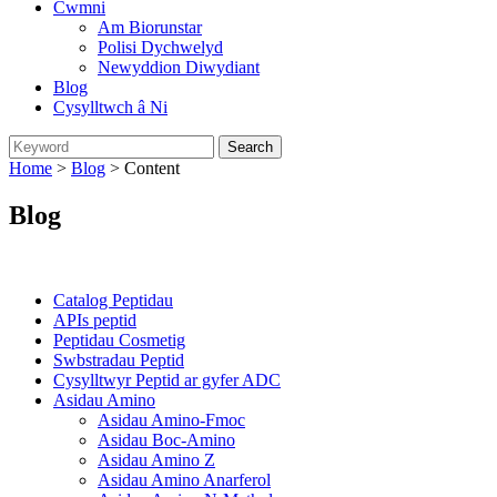
Cwmni
Am Biorunstar
Polisi Dychwelyd
Newyddion Diwydiant
Blog
Cysylltwch â Ni
Home
>
Blog
> Content
Blog
Categories
Catalog Peptidau
APIs peptid
Peptidau Cosmetig
Swbstradau Peptid
Cysylltwyr Peptid ar gyfer ADC
Asidau Amino
Asidau Amino-Fmoc
Asidau Boc-Amino
Asidau Amino Z
Asidau Amino Anarferol