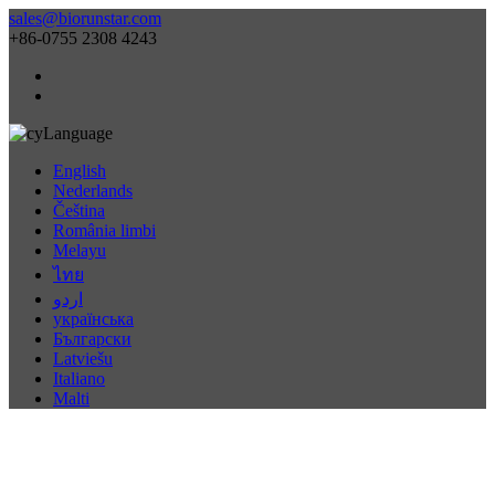
sales@biorunstar.com
+86-0755 2308 4243
Language
English
Nederlands
Čeština
România limbi
Melayu
ไทย
اردو
українська
Български
Latviešu
Italiano
Malti