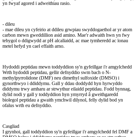
yn fwyaf agored i adweithiau rasio.
- dileu
- mae dileu yn cyfeirio at ddileu grwpiau swyddogaethol ar yr atom
carbon mewn gweddillion asid amino. Mae'r adwaith hwn yn fwy
tebygol o ddigwydd ar pH alcalïaidd, ac mae tymheredd ac ïonau
metel hefyd yn cael effaith arno.
Hydoddi peptidau mewn toddyddion sy'n gyfeillgar i'r amgylchedd
Wrth hydoddi peptidau, gellir defnyddio swm bach o N-
methylpyrrolidone (DMF) neu dimethyl sulfoxide (DMSO) i
gynorthwyo i ddiddymu. Gall y ddau doddydd hyn hyrwyddo
diddymu trwy amharu ar strwythur eilaidd peptidau. Fodd bynnag,
dylid nodi y gall y toddyddion hyn ymyrryd â gweithgaredd
biolegol peptidau a gwaith ymchwil dilynol, felly dylid bod yn
ofalus wrth eu defnyddio.
Casgliad
I grynhoi, gall toddyddion sy'n gyfeillgar i'r amgylchedd fel DMF a