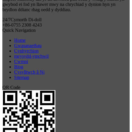
gwybod ei fod yn llawer mwy na chrychiad y dynion hyn yn
brydlon ddianc rhag oedd y dyddiau.
24/7
Cymorth Di-doll
+86-0755 2308 4243
Quick Navigation
Home
Gwasanaethau
Cynhyrchion
meysydd-ymchwil
Cwmni
Blog
Cysylltwch â Ni
Sitemap
QR Code