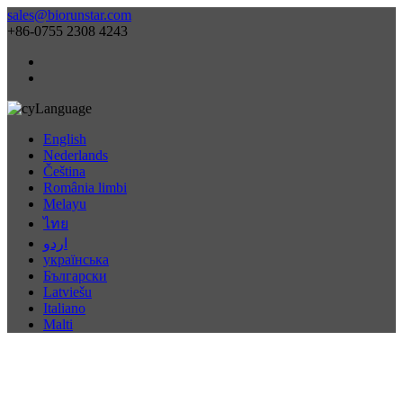
sales@biorunstar.com
+86-0755 2308 4243
Language
English
Nederlands
Čeština
România limbi
Melayu
ไทย
اردو
українська
Български
Latviešu
Italiano
Malti