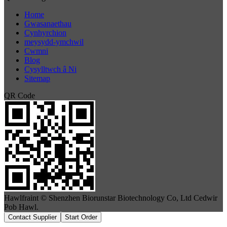
Home
Gwasanaethau
Cynhyrchion
meysydd-ymchwil
Cwmni
Blog
Cysylltwch â Ni
Sitemap
QR Code
Hawlfraint © Shenzhen Biorunstar Biotechnology Co, Ltd Cedwir
Pob Hawl.
Contact Supplier
Start Order