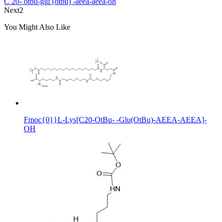
C 20- otbu-glu (otbu) -aeea-aeea-oh
Next2
You Might Also Like
Fmoc{0}}L-Lys[C20-OtBu- -Glu(OtBu)-AEEA-AEEA]-
OH