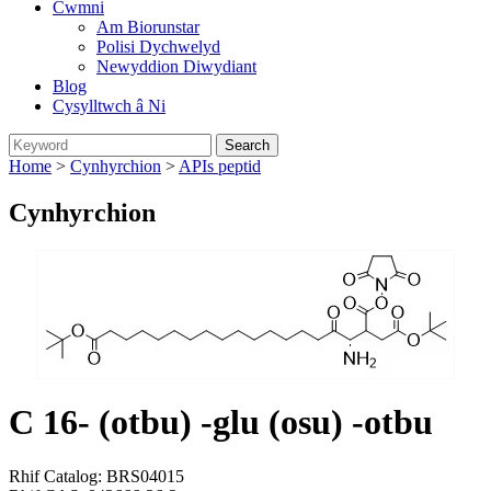
Cwmni
Am Biorunstar
Polisi Dychwelyd
Newyddion Diwydiant
Blog
Cysylltwch â Ni
Home
>
Cynhyrchion
>
APIs peptid
Cynhyrchion
C 16- (otbu) -glu (osu) -otbu
Rhif Catalog: BRS04015