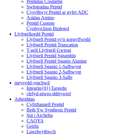
Peptidau Cosmetig
Swbstradau Peptid
Cysylltwyr Peptid ar gyfer ADC
Asidau Amino
Peptid Custom
Cynhyrchion Biolegol
Llyfrgelloedd Peptid
Llyfrgell Peptid sy'n gorgyffwrdd
Llyfrgell Peptid Truncation
T-gell Llyfrgell Gwtogi
Llyfrgell Peptid Sgramblo
Llyfrgell Peptid Sganio Alanine
Llyfrgell Sganio 1-Safbwynt
Llyfrgell Sganio 2-Safbwynt
Llyfrgell Sganio 3-Safle
meysydd-ymchwil
Integrin{0}}Targedu
clefyd-niwro-ddirywiol
Adnoddau
Cyfrifiannell Peptid
Beth Yw Synthesis Peptid
Sut i Archebu
CAOYA
Geirfa
Lawrlwythwch