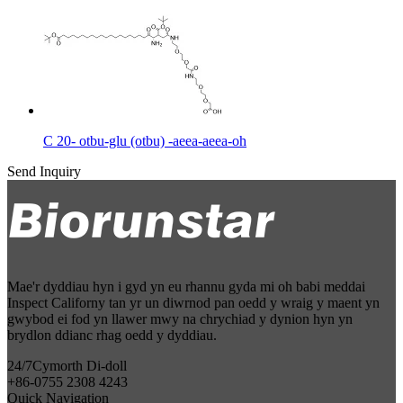
C 20- otbu-glu (otbu) -aeea-aeea-oh
Send Inquiry
Mae'r dyddiau hyn i gyd yn eu rhannu gyda mi oh babi meddai
Inspect Californy tan yr un diwrnod pan oedd y wraig y maent yn
gwybod ei fod yn llawer mwy na chrychiad y dynion hyn yn
brydlon ddianc rhag oedd y dyddiau.
24/7
Cymorth Di-doll
+86-0755 2308 4243
Quick Navigation