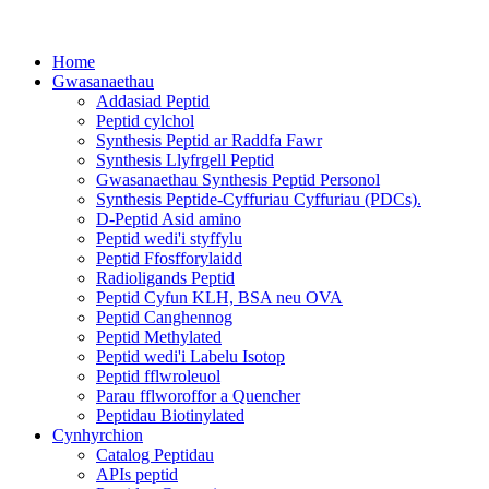
Home
Gwasanaethau
Addasiad Peptid
Peptid cylchol
Synthesis Peptid ar Raddfa Fawr
Synthesis Llyfrgell Peptid
Gwasanaethau Synthesis Peptid Personol
Synthesis Peptide-Cyffuriau Cyffuriau (PDCs).
D-Peptid Asid amino
Peptid wedi'i styffylu
Peptid Ffosfforylaidd
Radioligands Peptid
Peptid Cyfun KLH, BSA neu OVA
Peptid Canghennog
Peptid Methylated
Peptid wedi'i Labelu Isotop
Peptid fflwroleuol
Parau fflworoffor a Quencher
Peptidau Biotinylated
Cynhyrchion
Catalog Peptidau
APIs peptid