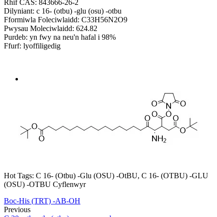
Rhif CAS: 843666-26-2
Dilyniant: c 16- (otbu) -glu (osu) -otbu
Fformiwla Foleciwlaidd: C33H56N2O9
Pwysau Moleciwlaidd: 624.82
Purdeb: yn fwy na neu'n hafal i 98%
Ffurf: lyoffiligedig
Send Inquiry
Trosolwg
Hot Tags: C 16- (Otbu) -Glu (OSU) -OtBU, C 16- (OTBU) -GLU
(OSU) -OTBU Cyflenwyr
Boc-His (TRT) -AB-OH
Previous