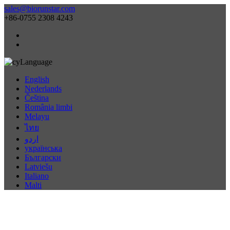
sales@biorunstar.com
+86-0755 2308 4243
Language
English
Nederlands
Čeština
România limbi
Melayu
ไทย
اردو
українська
Български
Latviešu
Italiano
Malti