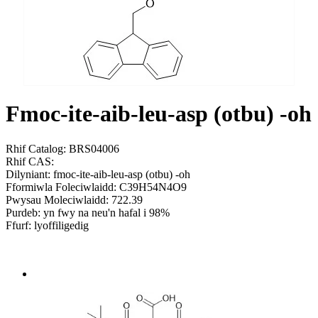
Fmoc-ite-aib-leu-asp (otbu) -oh
Rhif Catalog: BRS04006
Rhif CAS:
Dilyniant: fmoc-ite-aib-leu-asp (otbu) -oh
Fformiwla Foleciwlaidd: C39H54N4O9
Pwysau Moleciwlaidd: 722.39
Purdeb: yn fwy na neu'n hafal i 98%
Ffurf: lyoffiligedig
Send Inquiry
Trosolwg