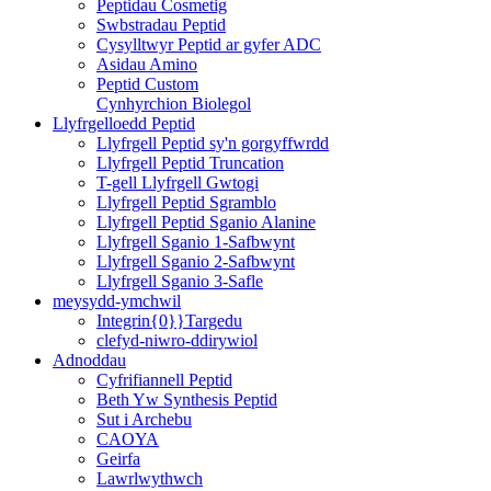
Peptidau Cosmetig
Swbstradau Peptid
Cysylltwyr Peptid ar gyfer ADC
Asidau Amino
Peptid Custom
Cynhyrchion Biolegol
Llyfrgelloedd Peptid
Llyfrgell Peptid sy'n gorgyffwrdd
Llyfrgell Peptid Truncation
T-gell Llyfrgell Gwtogi
Llyfrgell Peptid Sgramblo
Llyfrgell Peptid Sganio Alanine
Llyfrgell Sganio 1-Safbwynt
Llyfrgell Sganio 2-Safbwynt
Llyfrgell Sganio 3-Safle
meysydd-ymchwil
Integrin{0}}Targedu
clefyd-niwro-ddirywiol
Adnoddau
Cyfrifiannell Peptid
Beth Yw Synthesis Peptid
Sut i Archebu
CAOYA
Geirfa
Lawrlwythwch