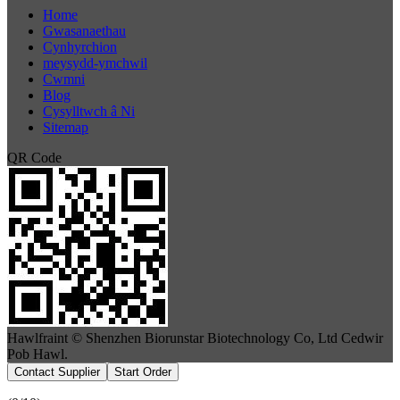
Home
Gwasanaethau
Cynhyrchion
meysydd-ymchwil
Cwmni
Blog
Cysylltwch â Ni
Sitemap
QR Code
Hawlfraint © Shenzhen Biorunstar Biotechnology Co, Ltd Cedwir
Pob Hawl.
Contact Supplier
Start Order