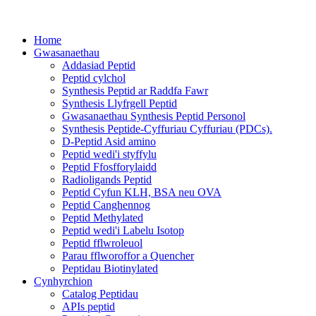
Home
Gwasanaethau
Addasiad Peptid
Peptid cylchol
Synthesis Peptid ar Raddfa Fawr
Synthesis Llyfrgell Peptid
Gwasanaethau Synthesis Peptid Personol
Synthesis Peptide-Cyffuriau Cyffuriau (PDCs).
D-Peptid Asid amino
Peptid wedi'i styffylu
Peptid Ffosfforylaidd
Radioligands Peptid
Peptid Cyfun KLH, BSA neu OVA
Peptid Canghennog
Peptid Methylated
Peptid wedi'i Labelu Isotop
Peptid fflwroleuol
Parau fflworoffor a Quencher
Peptidau Biotinylated
Cynhyrchion
Catalog Peptidau
APIs peptid