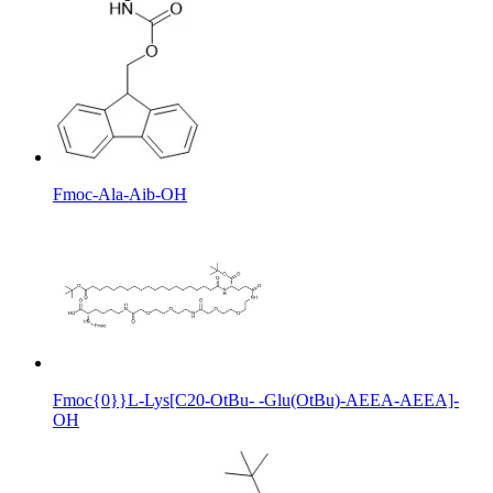
Fmoc-Ala-Aib-OH
Fmoc{0}}L-Lys[C20-OtBu- -Glu(OtBu)-AEEA-AEEA]-
OH