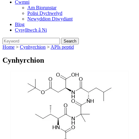
Cwmni
Am Biorunstar
Polisi Dychwelyd
Newyddion Diwydiant
Blog
Cysylltwch â Ni
Home
>
Cynhyrchion
>
APIs peptid
Cynhyrchion