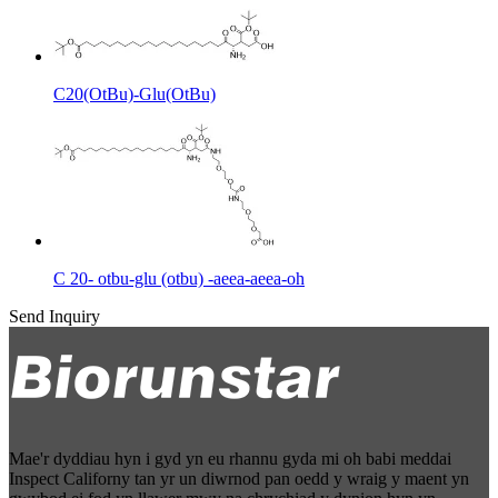
C20(OtBu)-Glu(OtBu)
C 20- otbu-glu (otbu) -aeea-aeea-oh
Send Inquiry
Mae'r dyddiau hyn i gyd yn eu rhannu gyda mi oh babi meddai
Inspect Californy tan yr un diwrnod pan oedd y wraig y maent yn