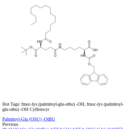
Hot Tags: fmoc-lys (palmitoyl-glu-otbu) -OH, fmoc-lys (palmitoyl-
glu-otbu) -OH Cyflenwyr
Palmitoyl-Glu (OSU) -OtBU
Previous