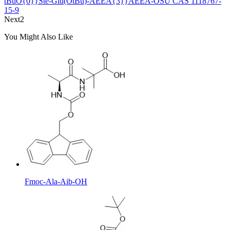
tBuO{0}}Ste-Glu(OtBu)-AEEA{3}}AEEA-OSU CAS 1118767-
15-9
Next2
You Might Also Like
Fmoc-Ala-Aib-OH