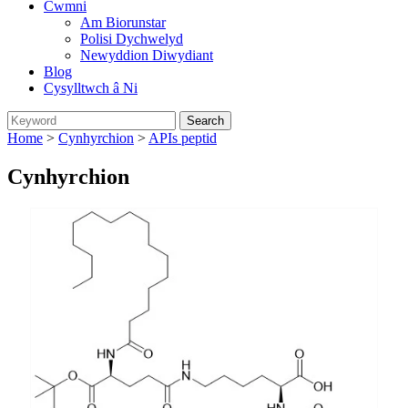
Cwmni
Am Biorunstar
Polisi Dychwelyd
Newyddion Diwydiant
Blog
Cysylltwch â Ni
Home
>
Cynhyrchion
>
APIs peptid
Cynhyrchion