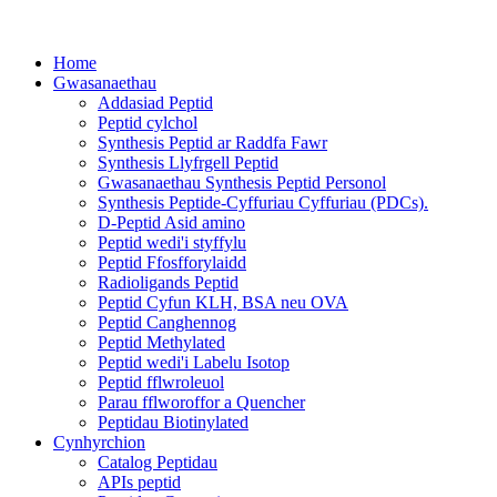
Home
Gwasanaethau
Addasiad Peptid
Peptid cylchol
Synthesis Peptid ar Raddfa Fawr
Synthesis Llyfrgell Peptid
Gwasanaethau Synthesis Peptid Personol
Synthesis Peptide-Cyffuriau Cyffuriau (PDCs).
D-Peptid Asid amino
Peptid wedi'i styffylu
Peptid Ffosfforylaidd
Radioligands Peptid
Peptid Cyfun KLH, BSA neu OVA
Peptid Canghennog
Peptid Methylated
Peptid wedi'i Labelu Isotop
Peptid fflwroleuol
Parau fflworoffor a Quencher
Peptidau Biotinylated
Cynhyrchion
Catalog Peptidau
APIs peptid