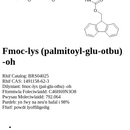
Fmoc-lys (palmitoyl-glu-otbu)
-oh
Rhif Catalog: BRS04025
Rhif CAS: 1491158-62-3
Dilyniant: fmoc-lys (pal-glu-otbu) -oh
Fformiwla Foleciwlaidd: C46H69N3O8
Pwysau Moleciwlaidd: 792.064
Purdeb: yn fwy na neu'n hafal i 98%
Ffurf: powdr lyoffiligedig
Send Inquiry
Trosolwg