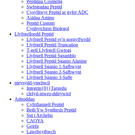
Peptidau Cosmetig
Swbstradau Peptid
Cysylltwyr Peptid ar gyfer ADC
Asidau Amino
Peptid Custom
Cynhyrchion Biolegol
Llyfrgelloedd Peptid
Llyfrgell Peptid sy'n gorgyffwrdd
Llyfrgell Peptid Truncation
T-gell Llyfrgell Gwtogi
Llyfrgell Peptid Sgramblo
Llyfrgell Peptid Sganio Alanine
Llyfrgell Sganio 1-Safbwynt
Llyfrgell Sganio 2-Safbwynt
Llyfrgell Sganio 3-Safle
meysydd-ymchwil
Integrin{0}}Targedu
clefyd-niwro-ddirywiol
Adnoddau
Cyfrifiannell Peptid
Beth Yw Synthesis Peptid
Sut i Archebu
CAOYA
Geirfa
Lawrlwythwch