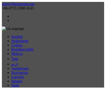
sales@biorunstar.com
+86-0755 2308 4243
Language
English
Nederlands
Čeština
România limbi
Melayu
ไทย
اردو
українська
Български
Latviešu
Italiano
Malti