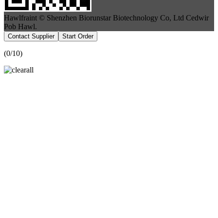
Hawlfraint © Shenzhen Biorunstar Biotechnology Co, Ltd Cedwir
Pob Hawl.
Contact Supplier
Start Order
(
0
/10)