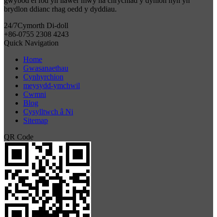
gwybod ei fod yn llawer mwy na chrychiad y dynion hyn yn
brydlon ddianc rhag oedd y dyddiau.
24/7
Cymorth Di-doll
+86-0755 2308 4243
Quick Navigation
Home
Gwasanaethau
Cynhyrchion
meysydd-ymchwil
Cwmni
Blog
Cysylltwch â Ni
Sitemap
QR Code