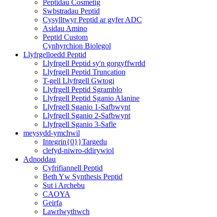
Peptidau Cosmetig
Swbstradau Peptid
Cysylltwyr Peptid ar gyfer ADC
Asidau Amino
Peptid Custom
Cynhyrchion Biolegol
Llyfrgelloedd Peptid
Llyfrgell Peptid sy'n gorgyffwrdd
Llyfrgell Peptid Truncation
T-gell Llyfrgell Gwtogi
Llyfrgell Peptid Sgramblo
Llyfrgell Peptid Sganio Alanine
Llyfrgell Sganio 1-Safbwynt
Llyfrgell Sganio 2-Safbwynt
Llyfrgell Sganio 3-Safle
meysydd-ymchwil
Integrin{0}}Targedu
clefyd-niwro-ddirywiol
Adnoddau
Cyfrifiannell Peptid
Beth Yw Synthesis Peptid
Sut i Archebu
CAOYA
Geirfa
Lawrlwythwch