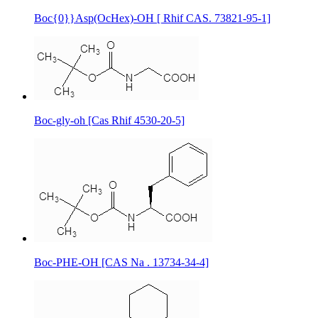
Boc{0}}Asp(OcHex)-OH [ Rhif CAS. 73821-95-1]
Boc-gly-oh [Cas Rhif 4530-20-5]
Boc-PHE-OH [CAS Na . 13734-34-4]