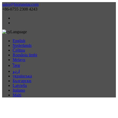
sales@biorunstar.com
+86-0755 2308 4243
Language
English
Nederlands
Čeština
România limbi
Melayu
ไทย
اردو
українська
Български
Latviešu
Italiano
Malti