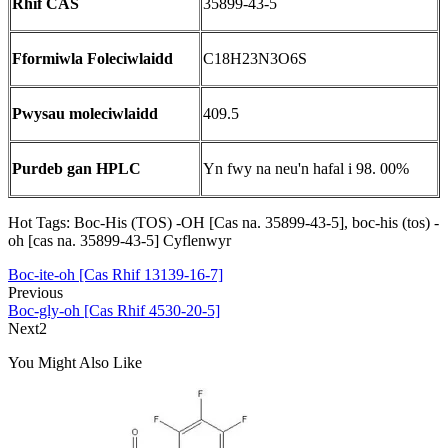
Rhif CAS
35899-43-5
Fformiwla Foleciwlaidd
C18H23N3O6S
Pwysau moleciwlaidd
409.5
Purdeb gan HPLC
Yn fwy na neu'n hafal i 98. 00%
Hot Tags: Boc-His (TOS) -OH [Cas na. 35899-43-5], boc-his (tos) -
oh [cas na. 35899-43-5] Cyflenwyr
Boc-ite-oh [Cas Rhif 13139-16-7]
Previous
Boc-gly-oh [Cas Rhif 4530-20-5]
Next2
You Might Also Like