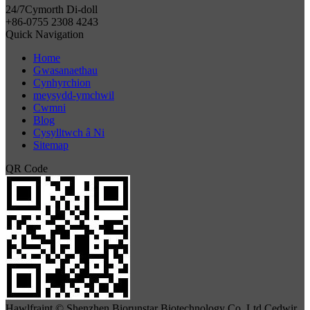
24/7
Cymorth Di-doll
+86-0755 2308 4243
Quick Navigation
Home
Gwasanaethau
Cynhyrchion
meysydd-ymchwil
Cwmni
Blog
Cysylltwch â Ni
Sitemap
QR Code
Hawlfraint © Shenzhen Biorunstar Biotechnology Co, Ltd Cedwir