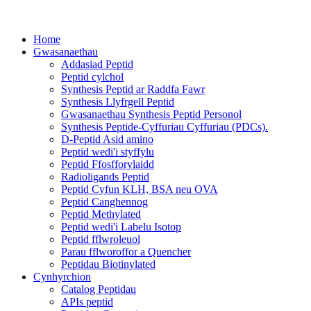
Home
Gwasanaethau
Addasiad Peptid
Peptid cylchol
Synthesis Peptid ar Raddfa Fawr
Synthesis Llyfrgell Peptid
Gwasanaethau Synthesis Peptid Personol
Synthesis Peptide-Cyffuriau Cyffuriau (PDCs).
D-Peptid Asid amino
Peptid wedi'i styffylu
Peptid Ffosfforylaidd
Radioligands Peptid
Peptid Cyfun KLH, BSA neu OVA
Peptid Canghennog
Peptid Methylated
Peptid wedi'i Labelu Isotop
Peptid fflwroleuol
Parau fflworoffor a Quencher
Peptidau Biotinylated
Cynhyrchion
Catalog Peptidau
APIs peptid