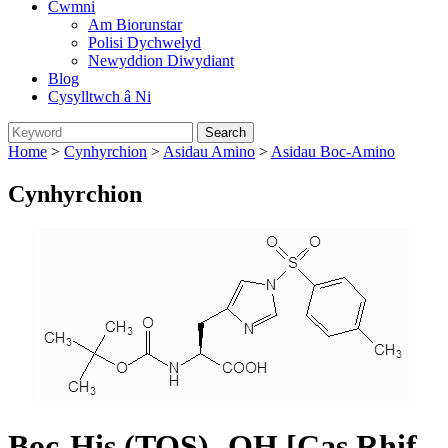
Cwmni
Am Biorunstar
Polisi Dychwelyd
Newyddion Diwydiant
Blog
Cysylltwch â Ni
Home
>
Cynhyrchion
>
Asidau Amino
>
Asidau Boc-Amino
Cynhyrchion
Boc-His (TOS) -OH [Cas Rhif