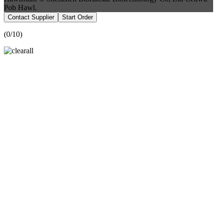
Pob Hawl.
Contact Supplier
Start Order
(
0
/10)