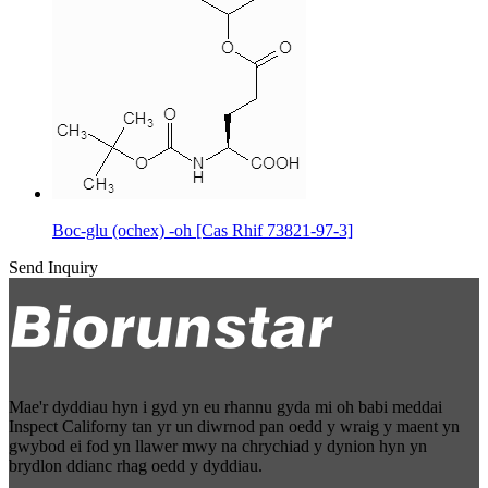
Boc-glu (ochex) -oh [Cas Rhif 73821-97-3]
Send Inquiry
Mae'r dyddiau hyn i gyd yn eu rhannu gyda mi oh babi meddai
Inspect Californy tan yr un diwrnod pan oedd y wraig y maent yn
gwybod ei fod yn llawer mwy na chrychiad y dynion hyn yn
brydlon ddianc rhag oedd y dyddiau.