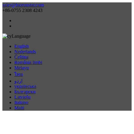
sales@biorunstar.com
+86-0755 2308 4243
Language
English
Nederlands
Čeština
România limbi
Melayu
ไทย
اردو
українська
Български
Latviešu
Italiano
Malti