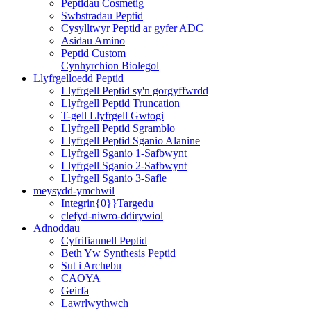
Peptidau Cosmetig
Swbstradau Peptid
Cysylltwyr Peptid ar gyfer ADC
Asidau Amino
Peptid Custom
Cynhyrchion Biolegol
Llyfrgelloedd Peptid
Llyfrgell Peptid sy'n gorgyffwrdd
Llyfrgell Peptid Truncation
T-gell Llyfrgell Gwtogi
Llyfrgell Peptid Sgramblo
Llyfrgell Peptid Sganio Alanine
Llyfrgell Sganio 1-Safbwynt
Llyfrgell Sganio 2-Safbwynt
Llyfrgell Sganio 3-Safle
meysydd-ymchwil
Integrin{0}}Targedu
clefyd-niwro-ddirywiol
Adnoddau
Cyfrifiannell Peptid
Beth Yw Synthesis Peptid
Sut i Archebu
CAOYA
Geirfa
Lawrlwythwch