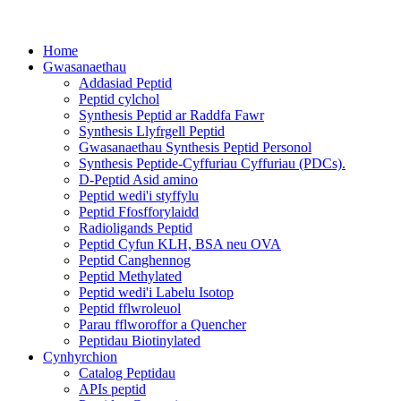
Home
Gwasanaethau
Addasiad Peptid
Peptid cylchol
Synthesis Peptid ar Raddfa Fawr
Synthesis Llyfrgell Peptid
Gwasanaethau Synthesis Peptid Personol
Synthesis Peptide-Cyffuriau Cyffuriau (PDCs).
D-Peptid Asid amino
Peptid wedi'i styffylu
Peptid Ffosfforylaidd
Radioligands Peptid
Peptid Cyfun KLH, BSA neu OVA
Peptid Canghennog
Peptid Methylated
Peptid wedi'i Labelu Isotop
Peptid fflwroleuol
Parau fflworoffor a Quencher
Peptidau Biotinylated
Cynhyrchion
Catalog Peptidau
APIs peptid