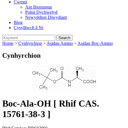
Cwmni
Am Biorunstar
Polisi Dychwelyd
Newyddion Diwydiant
Blog
Cysylltwch â Ni
Home
>
Cynhyrchion
>
Asidau Amino
>
Asidau Boc-Amino
Cynhyrchion
Boc-Ala-OH [ Rhif CAS.
15761-38-3 ]