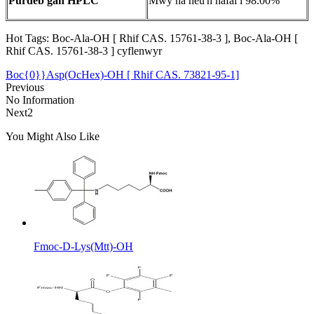
Purdeb gan HPLC
Mwy na neu'n hafal i 98.00%
Hot Tags: Boc-Ala-OH [ Rhif CAS. 15761-38-3 ], Boc-Ala-OH [
Rhif CAS. 15761-38-3 ] cyflenwyr
Boc{0}}Asp(OcHex)-OH [ Rhif CAS. 73821-95-1]
Previous
No Information
Next2
You Might Also Like
Fmoc-D-Lys(Mtt)-OH