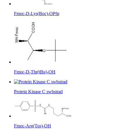
Fmoc-D-Lys(Boc)-OPfp
Fmoc-D-Thr(tBu)-OH
Protein Kinase C swbstrad
Fmoc-Arg(Tos)-OH