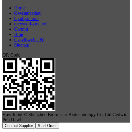
Home
Gwasanaethau
Cynhyrchion
meysydd-ymchwil
Cwmni
Blog
Cysylltwch â Ni
Sitemap
QR Code
Hawlfraint © Shenzhen Biorunstar Biotechnology Co, Ltd Cedwir
Pob Hawl.
Contact Supplier
Start Order