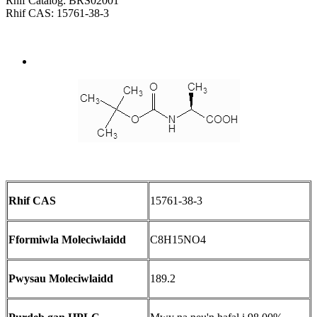
Rhif Catalog: BRS02001
Rhif CAS: 15761-38-3
Send Inquiry
Trosolwg
Rhif CAS
15761-38-3
Fformiwla Moleciwlaidd
C8H15NO4
Pwysau Moleciwlaidd
189.2