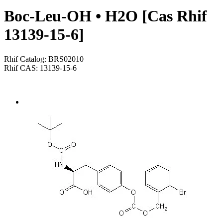
Boc-Leu-OH • H2O [Cas Rhif
13139-15-6]
Rhif Catalog: BRS02010
Rhif CAS: 13139-15-6
Send Inquiry
Trosolwg