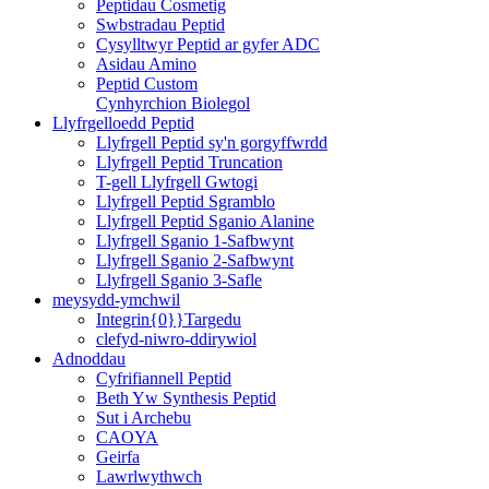
Peptidau Cosmetig
Swbstradau Peptid
Cysylltwyr Peptid ar gyfer ADC
Asidau Amino
Peptid Custom
Cynhyrchion Biolegol
Llyfrgelloedd Peptid
Llyfrgell Peptid sy'n gorgyffwrdd
Llyfrgell Peptid Truncation
T-gell Llyfrgell Gwtogi
Llyfrgell Peptid Sgramblo
Llyfrgell Peptid Sganio Alanine
Llyfrgell Sganio 1-Safbwynt
Llyfrgell Sganio 2-Safbwynt
Llyfrgell Sganio 3-Safle
meysydd-ymchwil
Integrin{0}}Targedu
clefyd-niwro-ddirywiol
Adnoddau
Cyfrifiannell Peptid
Beth Yw Synthesis Peptid
Sut i Archebu
CAOYA
Geirfa
Lawrlwythwch