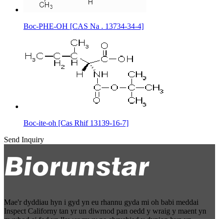
Boc-PHE-OH [CAS Na . 13734-34-4]
Boc-ite-oh [Cas Rhif 13139-16-7]
Send Inquiry
Mae'r dyddiau hyn i gyd yn eu rhannu gyda mi oh babi meddai
Inspect Californy tan yr un diwrnod pan oedd y wraig y maent yn