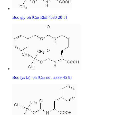
Boc-gly-oh [Cas Rhif 4530-20-5]
Boc-lys (z) -oh [Cas no . 2389-45-9]