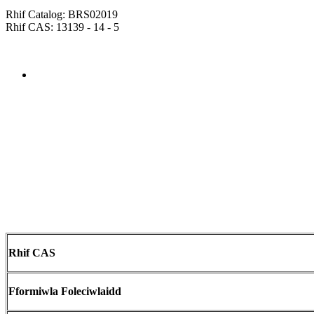
Rhif Catalog: BRS02019
Rhif CAS: 13139 - 14 - 5
Send Inquiry
Trosolwg
Rhif CAS
Fformiwla Foleciwlaidd