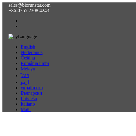
sales@biorunstar.com
+86-0755 2308 4243
Language
English
Nederlands
Čeština
România limbi
Melayu
ไทย
اردو
українська
Български
Latviešu
Italiano
Malti