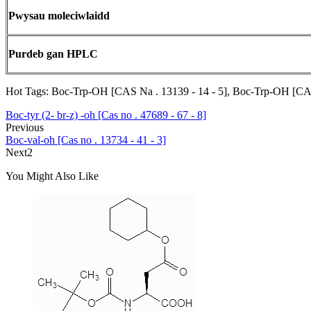
Pwysau moleciwlaidd
Purdeb gan HPLC
Hot Tags: Boc-Trp-OH [CAS Na . 13139 - 14 - 5], Boc-Trp-OH [CAS
Boc-tyr (2- br-z) -oh [Cas no . 47689 - 67 - 8]
Previous
Boc-val-oh [Cas no . 13734 - 41 - 3]
Next2
You Might Also Like