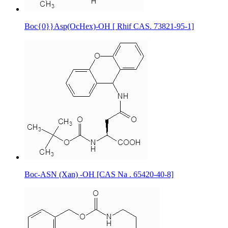
Boc{0}}Asp(OcHex)-OH [ Rhif CAS. 73821-95-1]
Boc-ASN (Xan) -OH [CAS Na . 65420-40-8]