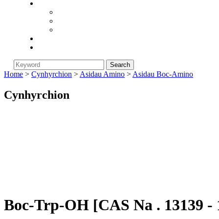
Cwmni
Am Biorunstar
Polisi Dychwelyd
Newyddion Diwydiant
Blog
Cysylltwch â Ni
Home
>
Cynhyrchion
>
Asidau Amino
>
Asidau Boc-Amino
Cynhyrchion
Boc-Trp-OH [CAS Na . 13139 - 1