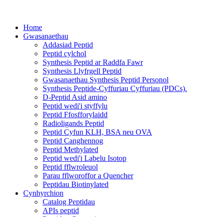
Home
Gwasanaethau
Addasiad Peptid
Peptid cylchol
Synthesis Peptid ar Raddfa Fawr
Synthesis Llyfrgell Peptid
Gwasanaethau Synthesis Peptid Personol
Synthesis Peptide-Cyffuriau Cyffuriau (PDCs).
D-Peptid Asid amino
Peptid wedi'i styffylu
Peptid Ffosfforylaidd
Radioligands Peptid
Peptid Cyfun KLH, BSA neu OVA
Peptid Canghennog
Peptid Methylated
Peptid wedi'i Labelu Isotop
Peptid fflwroleuol
Parau fflworoffor a Quencher
Peptidau Biotinylated
Cynhyrchion
Catalog Peptidau
APIs peptid