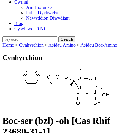
Cwmni
Am Biorunstar
Polisi Dychwelyd
Newyddion Diwydiant
Blog
Cysylltwch â Ni
Home
>
Cynhyrchion
>
Asidau Amino
>
Asidau Boc-Amino
Cynhyrchion
Boc-ser (bzl) -oh [Cas Rhif
23680-31-1]