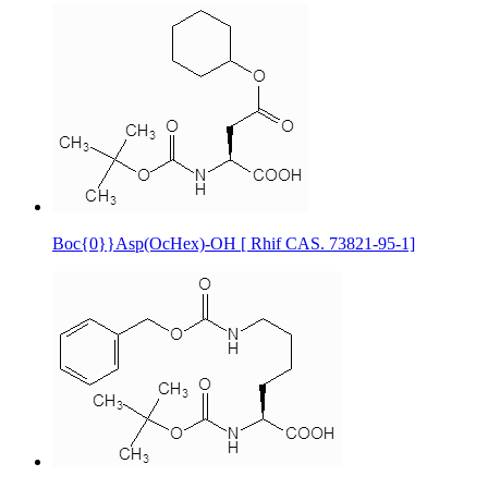
Boc{0}}Asp(OcHex)-OH [ Rhif CAS. 73821-95-1]