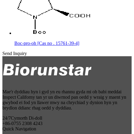
Boc-pro-oh [Cas no . 15761-39-4]
Send Inquiry
Mae'r dyddiau hyn i gyd yn eu rhannu gyda mi oh babi meddai
Inspect Californy tan yr un diwrnod pan oedd y wraig y maent yn
gwybod ei fod yn llawer mwy na chrychiad y dynion hyn yn
brydlon ddianc rhag oedd y dyddiau.
24/7
Cymorth Di-doll
+86-0755 2308 4243
Quick Navigation