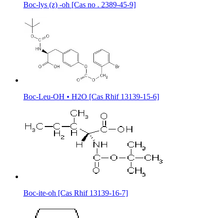
Boc-lys (z) -oh [Cas no . 2389-45-9]
Boc-Leu-OH • H2O [Cas Rhif 13139-15-6]
Boc-ite-oh [Cas Rhif 13139-16-7]