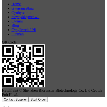
Home
Gwasanaethau
Cynhyrchion
meysydd-ymchwil
Cwmni
Blog
Cysylltwch â Ni
Sitemap
QR Code
Hawlfraint © Shenzhen Biorunstar Biotechnology Co, Ltd Cedwir
Pob Hawl.
Contact Supplier
Start Order