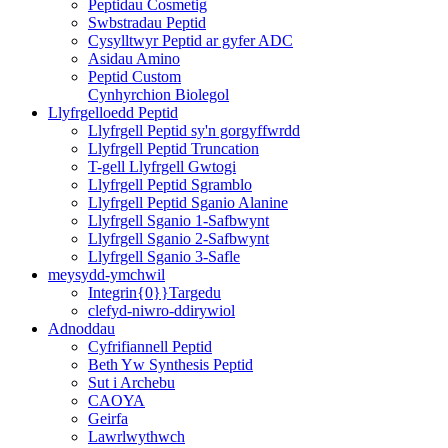
Peptidau Cosmetig
Swbstradau Peptid
Cysylltwyr Peptid ar gyfer ADC
Asidau Amino
Peptid Custom
Cynhyrchion Biolegol
Llyfrgelloedd Peptid
Llyfrgell Peptid sy'n gorgyffwrdd
Llyfrgell Peptid Truncation
T-gell Llyfrgell Gwtogi
Llyfrgell Peptid Sgramblo
Llyfrgell Peptid Sganio Alanine
Llyfrgell Sganio 1-Safbwynt
Llyfrgell Sganio 2-Safbwynt
Llyfrgell Sganio 3-Safle
meysydd-ymchwil
Integrin{0}}Targedu
clefyd-niwro-ddirywiol
Adnoddau
Cyfrifiannell Peptid
Beth Yw Synthesis Peptid
Sut i Archebu
CAOYA
Geirfa
Lawrlwythwch