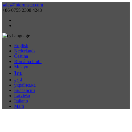
sales@biorunstar.com
+86-0755 2308 4243
Language
English
Nederlands
Čeština
România limbi
Melayu
ไทย
اردو
українська
Български
Latviešu
Italiano
Malti