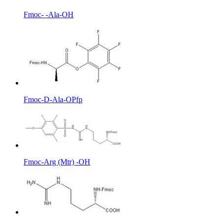
Fmoc- -Ala-OH
Fmoc-D-Ala-OPfp
Fmoc-Arg (Mtr) -OH