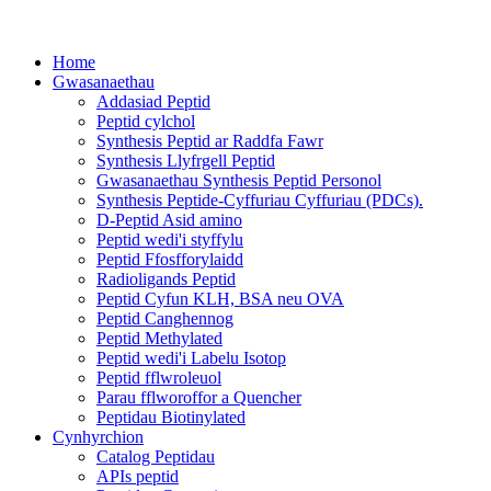
Home
Gwasanaethau
Addasiad Peptid
Peptid cylchol
Synthesis Peptid ar Raddfa Fawr
Synthesis Llyfrgell Peptid
Gwasanaethau Synthesis Peptid Personol
Synthesis Peptide-Cyffuriau Cyffuriau (PDCs).
D-Peptid Asid amino
Peptid wedi'i styffylu
Peptid Ffosfforylaidd
Radioligands Peptid
Peptid Cyfun KLH, BSA neu OVA
Peptid Canghennog
Peptid Methylated
Peptid wedi'i Labelu Isotop
Peptid fflwroleuol
Parau fflworoffor a Quencher
Peptidau Biotinylated
Cynhyrchion
Catalog Peptidau
APIs peptid