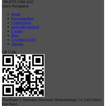
+86-0755 2308 4243
Quick Navigation
Home
Gwasanaethau
Cynhyrchion
meysydd-ymchwil
Cwmni
Blog
Cysylltwch â Ni
Sitemap
QR Code
Hawlfraint © Shenzhen Biorunstar Biotechnology Co, Ltd Cedwir
Pob Hawl.