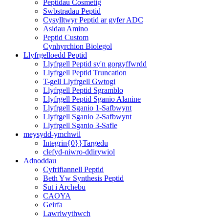
Peptidau Cosmetig
Swbstradau Peptid
Cysylltwyr Peptid ar gyfer ADC
Asidau Amino
Peptid Custom
Cynhyrchion Biolegol
Llyfrgelloedd Peptid
Llyfrgell Peptid sy'n gorgyffwrdd
Llyfrgell Peptid Truncation
T-gell Llyfrgell Gwtogi
Llyfrgell Peptid Sgramblo
Llyfrgell Peptid Sganio Alanine
Llyfrgell Sganio 1-Safbwynt
Llyfrgell Sganio 2-Safbwynt
Llyfrgell Sganio 3-Safle
meysydd-ymchwil
Integrin{0}}Targedu
clefyd-niwro-ddirywiol
Adnoddau
Cyfrifiannell Peptid
Beth Yw Synthesis Peptid
Sut i Archebu
CAOYA
Geirfa
Lawrlwythwch