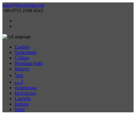
sales@biorunstar.com
+86-0755 2308 4243
Language
English
Nederlands
Čeština
România limbi
Melayu
ไทย
اردو
українська
Български
Latviešu
Italiano
Malti