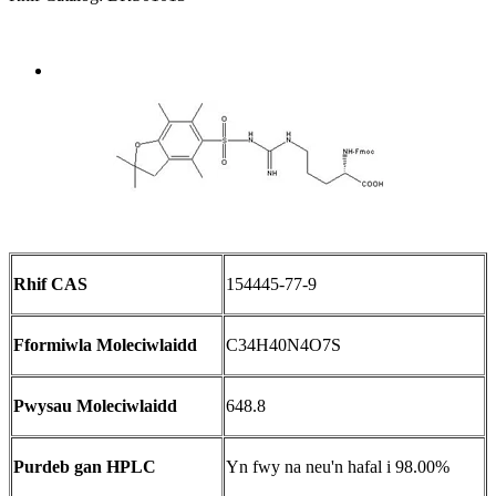
Send Inquiry
Trosolwg
Rhif CAS
154445-77-9
Fformiwla Moleciwlaidd
C34H40N4O7S
Pwysau Moleciwlaidd
648.8
Purdeb gan HPLC
Yn fwy na neu'n hafal i 98.00%