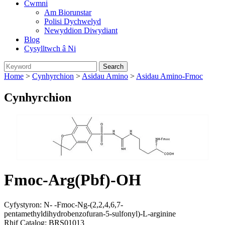
Cwmni
Am Biorunstar
Polisi Dychwelyd
Newyddion Diwydiant
Blog
Cysylltwch â Ni
Home
>
Cynhyrchion
>
Asidau Amino
>
Asidau Amino-Fmoc
Cynhyrchion
Fmoc-Arg(Pbf)-OH
Cyfystyron: N- -Fmoc-Ng-(2,2,4,6,7-
pentamethyldihydrobenzofuran-5-sulfonyl)-L-arginine
Rhif Catalog: BRS01013