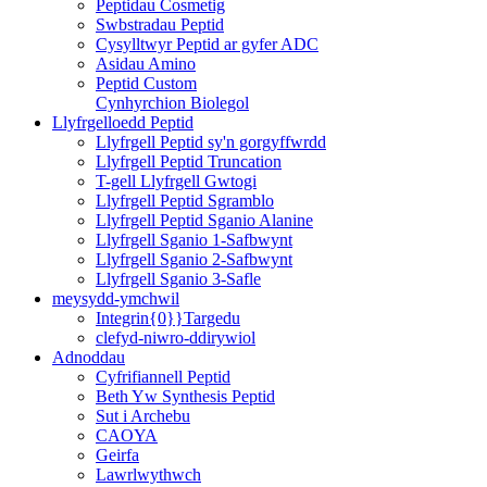
Peptidau Cosmetig
Swbstradau Peptid
Cysylltwyr Peptid ar gyfer ADC
Asidau Amino
Peptid Custom
Cynhyrchion Biolegol
Llyfrgelloedd Peptid
Llyfrgell Peptid sy'n gorgyffwrdd
Llyfrgell Peptid Truncation
T-gell Llyfrgell Gwtogi
Llyfrgell Peptid Sgramblo
Llyfrgell Peptid Sganio Alanine
Llyfrgell Sganio 1-Safbwynt
Llyfrgell Sganio 2-Safbwynt
Llyfrgell Sganio 3-Safle
meysydd-ymchwil
Integrin{0}}Targedu
clefyd-niwro-ddirywiol
Adnoddau
Cyfrifiannell Peptid
Beth Yw Synthesis Peptid
Sut i Archebu
CAOYA
Geirfa
Lawrlwythwch