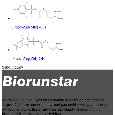
Fmoc-Arg(Mts) -OH
Fmoc-Arg(Pbf)-OH
Send Inquiry
Mae'r dyddiau hyn i gyd yn eu rhannu gyda mi oh babi meddai
Inspect Californy tan yr un diwrnod pan oedd y wraig y maent yn
gwybod ei fod yn llawer mwy na chrychiad y dynion hyn yn
brydlon ddianc rhag oedd y dyddiau.