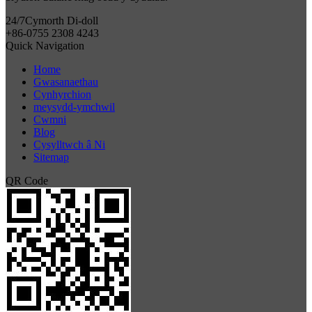
24/7
Cymorth Di-doll
+86-0755 2308 4243
Quick Navigation
Home
Gwasanaethau
Cynhyrchion
meysydd-ymchwil
Cwmni
Blog
Cysylltwch â Ni
Sitemap
QR Code