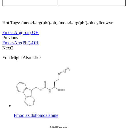
Hot Tags: fmoc-d-arg(pbf)-oh, fmoc-d-arg(pbf)-oh cyflenwyr
Fmoc-Arg(Tos)-OH
Previous
Fmoc-Arg(Pbf)-OH
Next2
You Might Also Like
Fmoc-azidohomoalanine