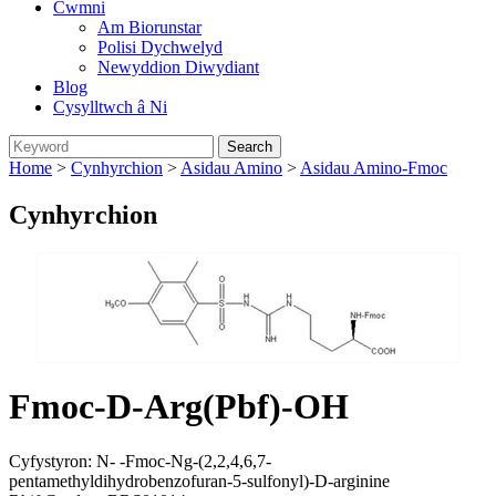
Cwmni
Am Biorunstar
Polisi Dychwelyd
Newyddion Diwydiant
Blog
Cysylltwch â Ni
Home
>
Cynhyrchion
>
Asidau Amino
>
Asidau Amino-Fmoc
Cynhyrchion
Fmoc-D-Arg(Pbf)-OH
Cyfystyron: N- -Fmoc-Ng-(2,2,4,6,7-
pentamethyldihydrobenzofuran-5-sulfonyl)-D-arginine