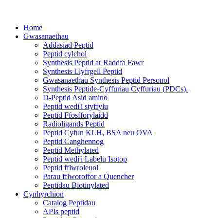
Home
Gwasanaethau
Addasiad Peptid
Peptid cylchol
Synthesis Peptid ar Raddfa Fawr
Synthesis Llyfrgell Peptid
Gwasanaethau Synthesis Peptid Personol
Synthesis Peptide-Cyffuriau Cyffuriau (PDCs).
D-Peptid Asid amino
Peptid wedi'i styffylu
Peptid Ffosfforylaidd
Radioligands Peptid
Peptid Cyfun KLH, BSA neu OVA
Peptid Canghennog
Peptid Methylated
Peptid wedi'i Labelu Isotop
Peptid fflwroleuol
Parau fflworoffor a Quencher
Peptidau Biotinylated
Cynhyrchion
Catalog Peptidau
APIs peptid