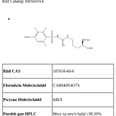
Rhif Catalog: BRS01014
Send Inquiry
Trosolwg
Rhif CAS
187618-60-6
Fformiwla Moleciwlaidd
C34H40N4O7S
Pwysau Moleciwlaidd
648.8
Purdeb gan HPLC
Mwy na neu'n hafal i 98.50%