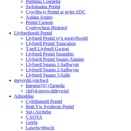
Peptidau Cosmetig
Swbstradau Peptid
Cysylltwyr Peptid ar gyfer ADC
Asidau Amino
Peptid Custom
Cynhyrchion Biolegol
Llyfrgelloedd Peptid
Llyfrgell Peptid sy'n gorgyffwrdd
Llyfrgell Peptid Truncation
T-gell Llyfrgell Gwtogi
Llyfrgell Peptid Sgramblo
Llyfrgell Peptid Sganio Alanine
Llyfrgell Sganio 1-Safbwynt
Llyfrgell Sganio 2-Safbwynt
Llyfrgell Sganio 3-Safle
meysydd-ymchwil
Integrin{0}}Targedu
clefyd-niwro-ddirywiol
Adnoddau
Cyfrifiannell Peptid
Beth Yw Synthesis Peptid
Sut i Archebu
CAOYA
Geirfa
Lawrlwythwch