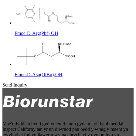
Fmoc-D-Arg(Pbf)-OH
Fmoc-D-Asp(OtBu)-OH
Send Inquiry
Mae'r dyddiau hyn i gyd yn eu rhannu gyda mi oh babi meddai
Inspect Californy tan yr un diwrnod pan oedd y wraig y maent yn
gwybod ei fod yn llawer mwy na chrychiad y dynion hyn yn