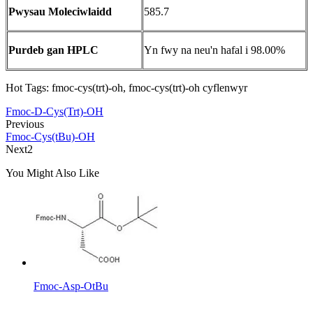
Pwysau Moleciwlaidd
585.7
Purdeb gan HPLC
Yn fwy na neu'n hafal i 98.00%
Hot Tags: fmoc-cys(trt)-oh, fmoc-cys(trt)-oh cyflenwyr
Fmoc-D-Cys(Trt)-OH
Previous
Fmoc-Cys(tBu)-OH
Next2
You Might Also Like
Fmoc-Asp-OtBu