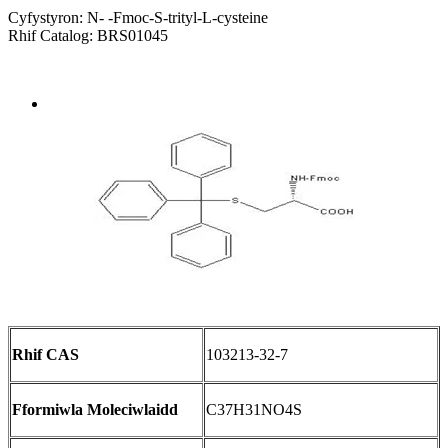
Cyfystyron: N- -Fmoc-S-trityl-L-cysteine
Rhif Catalog: BRS01045
Send Inquiry
Trosolwg
Rhif CAS
103213-32-7
Fformiwla Moleciwlaidd
C37H31NO4S