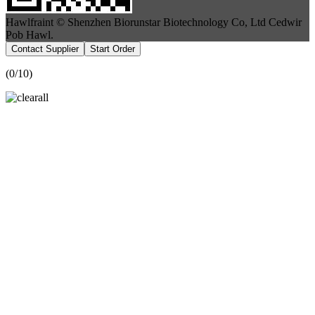
Hawlfraint © Shenzhen Biorunstar Biotechnology Co, Ltd Cedwir
Pob Hawl.
Contact Supplier
Start Order
(
0
/10)