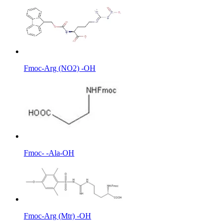
Fmoc-Arg (NO2) -OH
Fmoc- -Ala-OH
Fmoc-Arg (Mtr) -OH