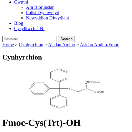
Cwmni
Am Biorunstar
Polisi Dychwelyd
Newyddion Diwydiant
Blog
Cysylltwch â Ni
Home
>
Cynhyrchion
>
Asidau Amino
>
Asidau Amino-Fmoc
Cynhyrchion
Fmoc-Cys(Trt)-OH