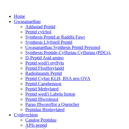
Home
Gwasanaethau
Addasiad Peptid
Peptid cylchol
Synthesis Peptid ar Raddfa Fawr
Synthesis Llyfrgell Peptid
Gwasanaethau Synthesis Peptid Personol
Synthesis Peptide-Cyffuriau Cyffuriau (PDCs).
D-Peptid Asid amino
Peptid wedi'i styffylu
Peptid Ffosfforylaidd
Radioligands Peptid
Peptid Cyfun KLH, BSA neu OVA
Peptid Canghennog
Peptid Methylated
Peptid wedi'i Labelu Isotop
Peptid fflwroleuol
Parau fflworoffor a Quencher
Peptidau Biotinylated
Cynhyrchion
Catalog Peptidau
APIs peptid