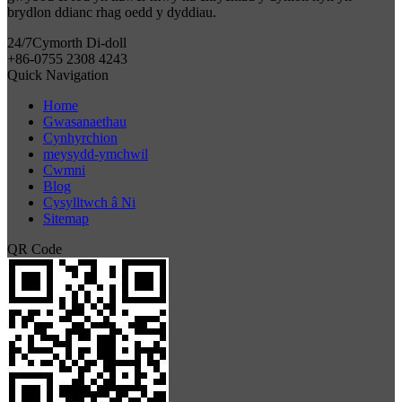
brydlon ddianc rhag oedd y dyddiau.
24/7
Cymorth Di-doll
+86-0755 2308 4243
Quick Navigation
Home
Gwasanaethau
Cynhyrchion
meysydd-ymchwil
Cwmni
Blog
Cysylltwch â Ni
Sitemap
QR Code