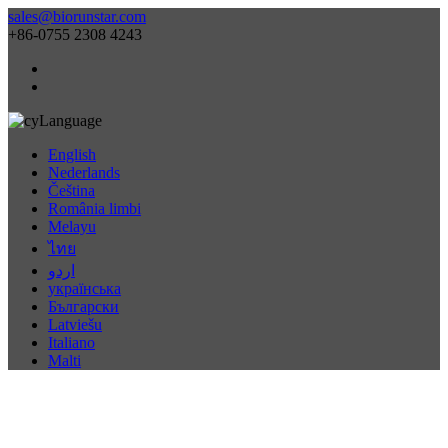
sales@biorunstar.com
+86-0755 2308 4243
Language
English
Nederlands
Čeština
România limbi
Melayu
ไทย
اردو
українська
Български
Latviešu
Italiano
Malti