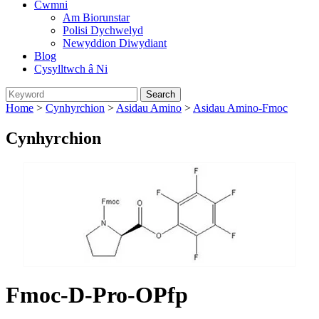
Cwmni
Am Biorunstar
Polisi Dychwelyd
Newyddion Diwydiant
Blog
Cysylltwch â Ni
Home
>
Cynhyrchion
>
Asidau Amino
>
Asidau Amino-Fmoc
Cynhyrchion
Fmoc-D-Pro-OPfp