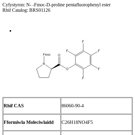
Cyfystyron: N- -Fmoc-D-proline pentafluorophenyl ester
Rhif Catalog: BRS01126
Send Inquiry
Trosolwg
Rhif CAS
86060-90-4
Fformiwla Moleciwlaidd
C26H18NO4F5