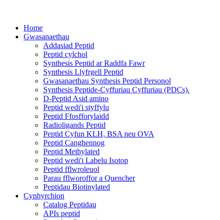
Home
Gwasanaethau
Addasiad Peptid
Peptid cylchol
Synthesis Peptid ar Raddfa Fawr
Synthesis Llyfrgell Peptid
Gwasanaethau Synthesis Peptid Personol
Synthesis Peptide-Cyffuriau Cyffuriau (PDCs).
D-Peptid Asid amino
Peptid wedi'i styffylu
Peptid Ffosfforylaidd
Radioligands Peptid
Peptid Cyfun KLH, BSA neu OVA
Peptid Canghennog
Peptid Methylated
Peptid wedi'i Labelu Isotop
Peptid fflwroleuol
Parau fflworoffor a Quencher
Peptidau Biotinylated
Cynhyrchion
Catalog Peptidau
APIs peptid