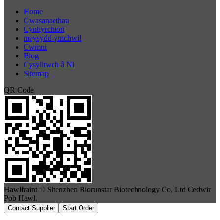
Home
Gwasanaethau
Cynhyrchion
meysydd-ymchwil
Cwmni
Blog
Cysylltwch â Ni
Sitemap
QR Code
Hawlfraint © Shenzhen Biorunstar Biotechnology Co, Ltd Cedwir
Pob Hawl.
Contact Supplier
Start Order