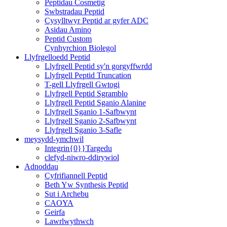
Peptidau Cosmetig
Swbstradau Peptid
Cysylltwyr Peptid ar gyfer ADC
Asidau Amino
Peptid Custom
Cynhyrchion Biolegol
Llyfrgelloedd Peptid
Llyfrgell Peptid sy'n gorgyffwrdd
Llyfrgell Peptid Truncation
T-gell Llyfrgell Gwtogi
Llyfrgell Peptid Sgramblo
Llyfrgell Peptid Sganio Alanine
Llyfrgell Sganio 1-Safbwynt
Llyfrgell Sganio 2-Safbwynt
Llyfrgell Sganio 3-Safle
meysydd-ymchwil
Integrin{0}}Targedu
clefyd-niwro-ddirywiol
Adnoddau
Cyfrifiannell Peptid
Beth Yw Synthesis Peptid
Sut i Archebu
CAOYA
Geirfa
Lawrlwythwch