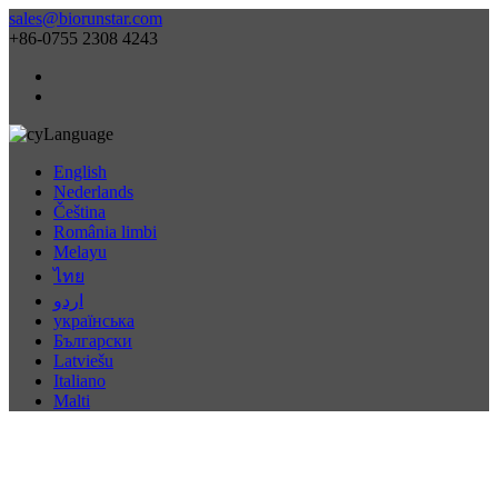
sales@biorunstar.com
+86-0755 2308 4243
Language
English
Nederlands
Čeština
România limbi
Melayu
ไทย
اردو
українська
Български
Latviešu
Italiano
Malti