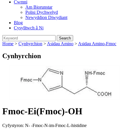
Cwmni
Am Biorunstar
Polisi Dychwelyd
Newyddion Diwydiant
Blog
Cysylltwch â Ni
Home
>
Cynhyrchion
>
Asidau Amino
>
Asidau Amino-Fmoc
Cynhyrchion
Fmoc-Ei(Fmoc)-OH
Cyfystyron: N- -Fmoc-N-im-Fmoc-L-histidine