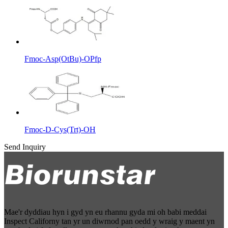
Fmoc-Asp(OtBu)-OPfp
Fmoc-D-Cys(Trt)-OH
Send Inquiry
Mae'r dyddiau hyn i gyd yn eu rhannu gyda mi oh babi meddai
Inspect Californy tan yr un diwrnod pan oedd y wraig y maent yn