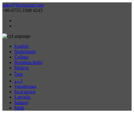
sales@biorunstar.com
+86-0755 2308 4243
Language
English
Nederlands
Čeština
România limbi
Melayu
ไทย
اردو
українська
Български
Latviešu
Italiano
Malti