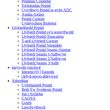
Peptidau Cosmetig
Swbstradau Peptid
Cysylltwyr Peptid ar gyfer ADC
Asidau Amino
Peptid Custom
Cynhyrchion Biolegol
Llyfrgelloedd Peptid
Llyfrgell Peptid sy'n gorgyffwrdd
Llyfrgell Peptid Truncation
T-gell Llyfrgell Gwtogi
Llyfrgell Peptid Sgramblo
Llyfrgell Peptid Sganio Alanine
Llyfrgell Sganio 1-Safbwynt
Llyfrgell Sganio 2-Safbwynt
Llyfrgell Sganio 3-Safle
meysydd-ymchwil
Integrin{0}}Targedu
clefyd-niwro-ddirywiol
Adnoddau
Cyfrifiannell Peptid
Beth Yw Synthesis Peptid
Sut i Archebu
CAOYA
Geirfa
Lawrlwythwch