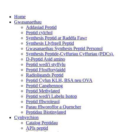
Home
Gwasanaethau
Addasiad Peptid
Peptid cylchol
Synthesis Peptid ar Raddfa Fawr
Synthesis Llyfrgell Peptid
Gwasanaethau Synthesis Peptid Personol
Synthesis Peptide-Cyffuriau Cyffuriau (PDCs).
D-Peptid Asid amino
Peptid wedi'i styffylu
Peptid Ffosfforylaidd
Radioligands Peptid
Peptid Cyfun KLH, BSA neu OVA
Peptid Canghennog
Peptid Methylated
Peptid wedi'i Labelu Isotop
Peptid fflwroleuol
Parau fflworoffor a Quencher
Peptidau Biotinylated
Cynhyrchion
Catalog Peptidau
APIs peptid