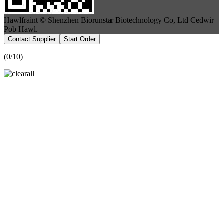
Hawlfraint © Shenzhen Biorunstar Biotechnology Co, Ltd Cedwir
Pob Hawl.
Contact Supplier
Start Order
(
0
/10)