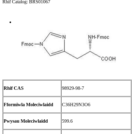
Rhif Catalog: BRS01067
Send Inquiry
Trosolwg
Rhif CAS
98929-98-7
Fformiwla Moleciwlaidd
C36H29N3O6
Pwysau Moleciwlaidd
599.6