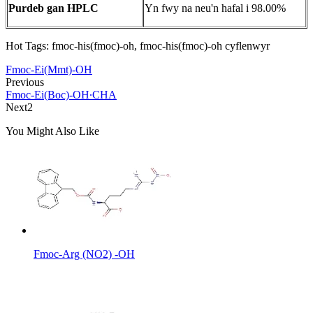
Purdeb gan HPLC
Yn fwy na neu'n hafal i 98.00%
Hot Tags: fmoc-his(fmoc)-oh, fmoc-his(fmoc)-oh cyflenwyr
Fmoc-Ei(Mmt)-OH
Previous
Fmoc-Ei(Boc)-OH∙CHA
Next2
You Might Also Like
Fmoc-Arg (NO2) -OH