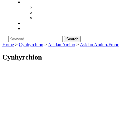
Cwmni
Am Biorunstar
Polisi Dychwelyd
Newyddion Diwydiant
Blog
Cysylltwch â Ni
Home
>
Cynhyrchion
>
Asidau Amino
>
Asidau Amino-Fmoc
Cynhyrchion