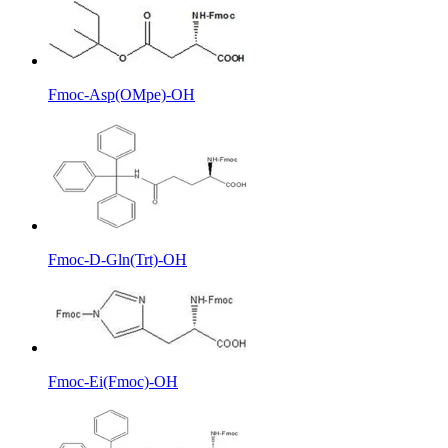
Fmoc-Asp(OMpe)-OH
Fmoc-D-Gln(Trt)-OH
Fmoc-Ei(Fmoc)-OH