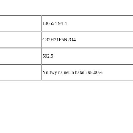
136554-94-4
C32H21F5N2O4
592.5
Yn fwy na neu'n hafal i 98.00%