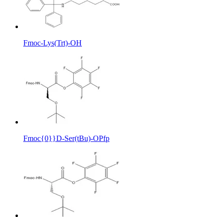
Fmoc-Lys(Trt)-OH
Fmoc{0}}D-Ser(tBu)-OPfp