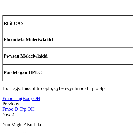
Rhif CAS
Fformiwla Moleciwlaidd
Pwysau Moleciwlaidd
Purdeb gan HPLC
Hot Tags: fmoc-d-trp-opfp, cyflenwyr fmoc-d-trp-opfp
Fmoc-Trp(Boc)-OH
Previous
Fmoc-D-Trp-OH
Next2
You Might Also Like