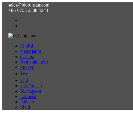
sales@biorunstar.com
+86-0755 2308 4243
Language
English
Nederlands
Čeština
România limbi
Melayu
ไทย
اردو
українська
Български
Latviešu
Italiano
Malti