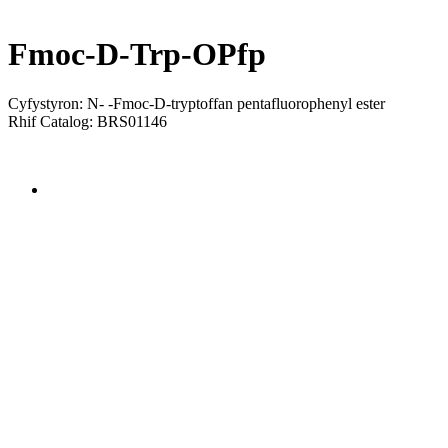
Fmoc-D-Trp-OPfp
Cyfystyron: N- -Fmoc-D-tryptoffan pentafluorophenyl ester
Rhif Catalog: BRS01146
Send Inquiry
Trosolwg