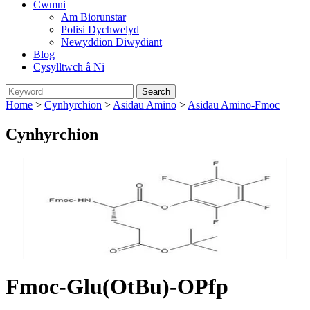
Cwmni
Am Biorunstar
Polisi Dychwelyd
Newyddion Diwydiant
Blog
Cysylltwch â Ni
Home
>
Cynhyrchion
>
Asidau Amino
>
Asidau Amino-Fmoc
Cynhyrchion
Fmoc-Glu(OtBu)-OPfp