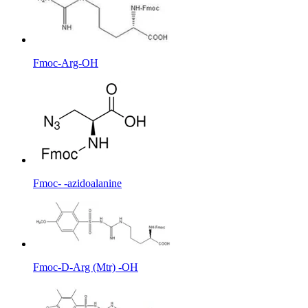
Fmoc-Arg-OH
Fmoc- -azidoalanine
Fmoc-D-Arg (Mtr) -OH