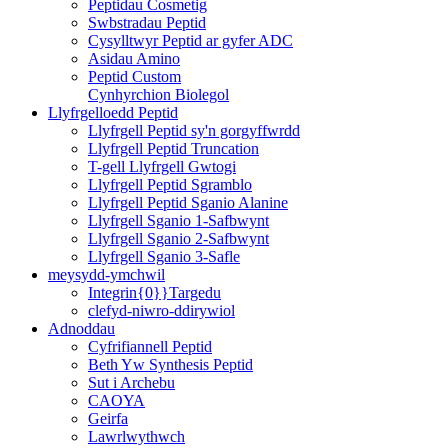
Peptidau Cosmetig
Swbstradau Peptid
Cysylltwyr Peptid ar gyfer ADC
Asidau Amino
Peptid Custom
Cynhyrchion Biolegol
Llyfrgelloedd Peptid
Llyfrgell Peptid sy'n gorgyffwrdd
Llyfrgell Peptid Truncation
T-gell Llyfrgell Gwtogi
Llyfrgell Peptid Sgramblo
Llyfrgell Peptid Sganio Alanine
Llyfrgell Sganio 1-Safbwynt
Llyfrgell Sganio 2-Safbwynt
Llyfrgell Sganio 3-Safle
meysydd-ymchwil
Integrin{0}}Targedu
clefyd-niwro-ddirywiol
Adnoddau
Cyfrifiannell Peptid
Beth Yw Synthesis Peptid
Sut i Archebu
CAOYA
Geirfa
Lawrlwythwch