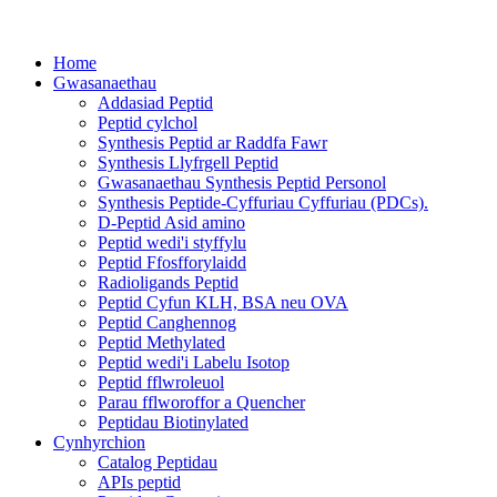
Home
Gwasanaethau
Addasiad Peptid
Peptid cylchol
Synthesis Peptid ar Raddfa Fawr
Synthesis Llyfrgell Peptid
Gwasanaethau Synthesis Peptid Personol
Synthesis Peptide-Cyffuriau Cyffuriau (PDCs).
D-Peptid Asid amino
Peptid wedi'i styffylu
Peptid Ffosfforylaidd
Radioligands Peptid
Peptid Cyfun KLH, BSA neu OVA
Peptid Canghennog
Peptid Methylated
Peptid wedi'i Labelu Isotop
Peptid fflwroleuol
Parau fflworoffor a Quencher
Peptidau Biotinylated
Cynhyrchion
Catalog Peptidau
APIs peptid