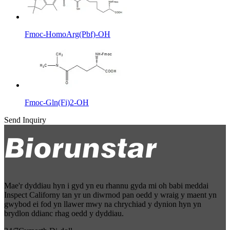
Fmoc-HomoArg(Pbf)-OH
Fmoc-Gln(Fi)2-OH
Send Inquiry
Mae'r dyddiau hyn i gyd yn eu rhannu gyda mi oh babi meddai
Inspect Californy tan yr un diwrnod pan oedd y wraig y maent yn
gwybod ei fod yn llawer mwy na chrychiad y dynion hyn yn
brydlon ddianc rhag oedd y dyddiau.