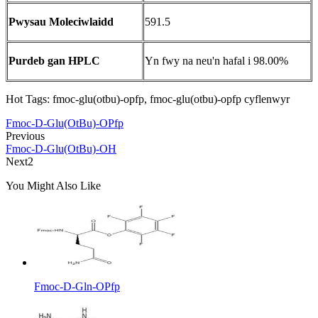
Pwysau Moleciwlaidd
591.5
Purdeb gan HPLC
Yn fwy na neu'n hafal i 98.00%
Hot Tags: fmoc-glu(otbu)-opfp, fmoc-glu(otbu)-opfp cyflenwyr
Fmoc-D-Glu(OtBu)-OPfp
Previous
Fmoc-D-Glu(OtBu)-OH
Next2
You Might Also Like
Fmoc-D-Gln-OPfp