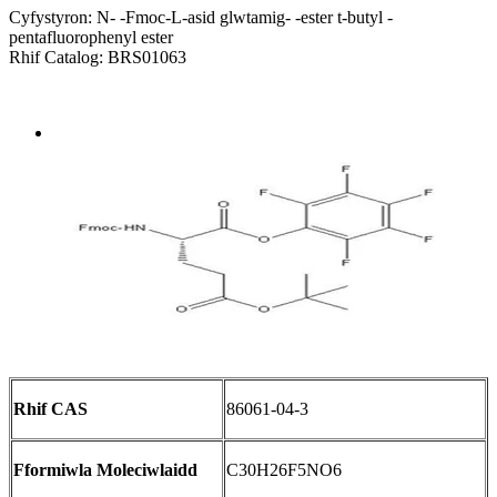
Cyfystyron: N- -Fmoc-L-asid glwtamig- -ester t-butyl -
pentafluorophenyl ester
Rhif Catalog: BRS01063
Send Inquiry
Trosolwg
Rhif CAS
86061-04-3
Fformiwla Moleciwlaidd
C30H26F5NO6