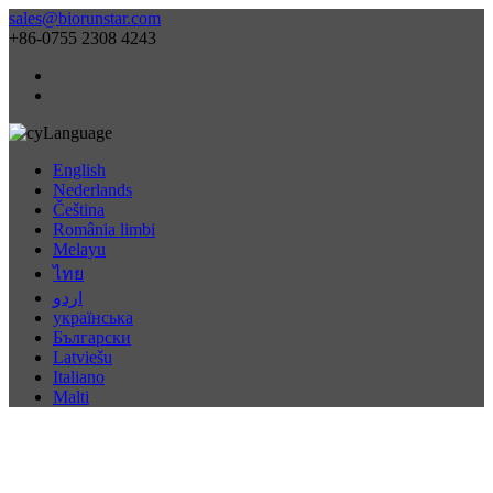
sales@biorunstar.com
+86-0755 2308 4243
Language
English
Nederlands
Čeština
România limbi
Melayu
ไทย
اردو
українська
Български
Latviešu
Italiano
Malti