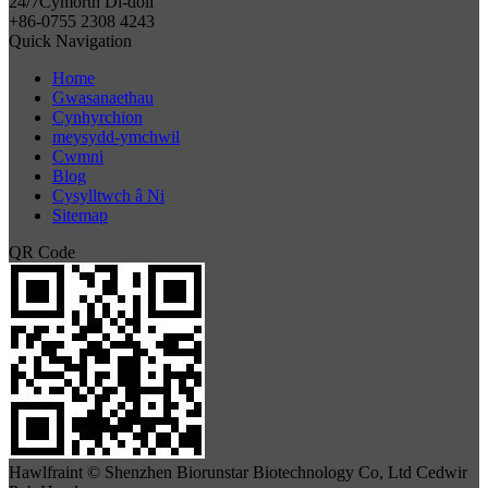
24/7
Cymorth Di-doll
+86-0755 2308 4243
Quick Navigation
Home
Gwasanaethau
Cynhyrchion
meysydd-ymchwil
Cwmni
Blog
Cysylltwch â Ni
Sitemap
QR Code
Hawlfraint © Shenzhen Biorunstar Biotechnology Co, Ltd Cedwir