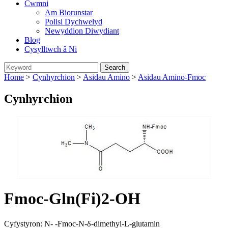
Cwmni
Am Biorunstar
Polisi Dychwelyd
Newyddion Diwydiant
Blog
Cysylltwch â Ni
Home
>
Cynhyrchion
>
Asidau Amino
>
Asidau Amino-Fmoc
Cynhyrchion
Fmoc-Gln(Fi)2-OH
Cyfystyron: N- -Fmoc-N-δ-dimethyl-L-glutamin