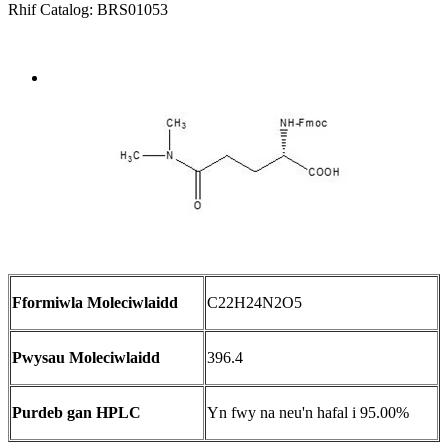
Rhif Catalog: BRS01053
Send Inquiry
Trosolwg
Fformiwla Moleciwlaidd
C22H24N2O5
Pwysau Moleciwlaidd
396.4
Purdeb gan HPLC
Yn fwy na neu'n hafal i 95.00%