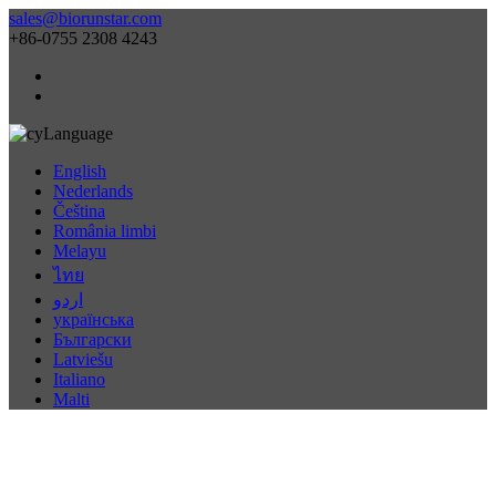
sales@biorunstar.com
+86-0755 2308 4243
Language
English
Nederlands
Čeština
România limbi
Melayu
ไทย
اردو
українська
Български
Latviešu
Italiano
Malti