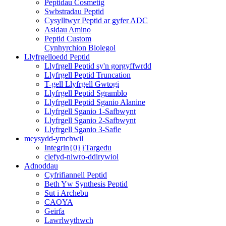
Peptidau Cosmetig
Swbstradau Peptid
Cysylltwyr Peptid ar gyfer ADC
Asidau Amino
Peptid Custom
Cynhyrchion Biolegol
Llyfrgelloedd Peptid
Llyfrgell Peptid sy'n gorgyffwrdd
Llyfrgell Peptid Truncation
T-gell Llyfrgell Gwtogi
Llyfrgell Peptid Sgramblo
Llyfrgell Peptid Sganio Alanine
Llyfrgell Sganio 1-Safbwynt
Llyfrgell Sganio 2-Safbwynt
Llyfrgell Sganio 3-Safle
meysydd-ymchwil
Integrin{0}}Targedu
clefyd-niwro-ddirywiol
Adnoddau
Cyfrifiannell Peptid
Beth Yw Synthesis Peptid
Sut i Archebu
CAOYA
Geirfa
Lawrlwythwch