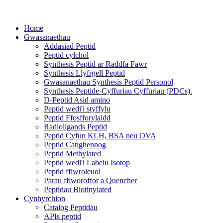
Home
Gwasanaethau
Addasiad Peptid
Peptid cylchol
Synthesis Peptid ar Raddfa Fawr
Synthesis Llyfrgell Peptid
Gwasanaethau Synthesis Peptid Personol
Synthesis Peptide-Cyffuriau Cyffuriau (PDCs).
D-Peptid Asid amino
Peptid wedi'i styffylu
Peptid Ffosfforylaidd
Radioligands Peptid
Peptid Cyfun KLH, BSA neu OVA
Peptid Canghennog
Peptid Methylated
Peptid wedi'i Labelu Isotop
Peptid fflwroleuol
Parau fflworoffor a Quencher
Peptidau Biotinylated
Cynhyrchion
Catalog Peptidau
APIs peptid