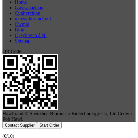
Home
Gwasanaethau
Cynhyrchion
meysydd-ymchwil
Cwmni
Blog
Cysylltwch â Ni
Sitemap
QR Code
Hawlfraint © Shenzhen Biorunstar Biotechnology Co, Ltd Cedwir
Pob Hawl.
Contact Supplier
Start Order
(
0
/10)