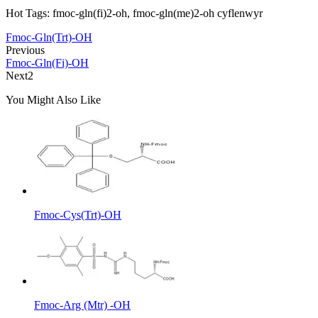
Hot Tags: fmoc-gln(fi)2-oh, fmoc-gln(me)2-oh cyflenwyr
Fmoc-Gln(Trt)-OH
Previous
Fmoc-Gln(Fi)-OH
Next2
You Might Also Like
Fmoc-Cys(Trt)-OH
Fmoc-Arg (Mtr) -OH