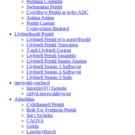
Peptidau Cosmetig
Swbstradau Peptid
Cysylltwyr Peptid ar gyfer ADC
Asidau Amino
Peptid Custom
Cynhyrchion Biolegol
Llyfrgelloedd Peptid
Llyfrgell Peptid sy'n gorgyffwrdd
Llyfrgell Peptid Truncation
T-gell Llyfrgell Gwtogi
Llyfrgell Peptid Sgramblo
Llyfrgell Peptid Sganio Alanine
Llyfrgell Sganio 1-Safbwynt
Llyfrgell Sganio 2-Safbwynt
Llyfrgell Sganio 3-Safle
meysydd-ymchwil
Integrin{0}}Targedu
clefyd-niwro-ddirywiol
Adnoddau
Cyfrifiannell Peptid
Beth Yw Synthesis Peptid
Sut i Archebu
CAOYA
Geirfa
Lawrlwythwch