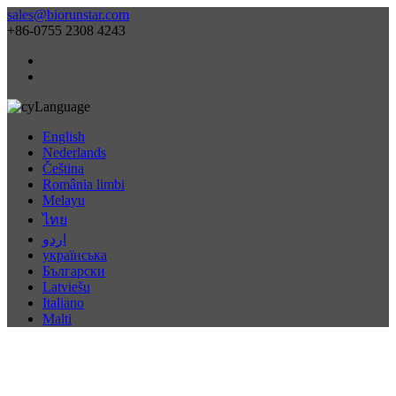
sales@biorunstar.com
+86-0755 2308 4243
Language
English
Nederlands
Čeština
România limbi
Melayu
ไทย
اردو
українська
Български
Latviešu
Italiano
Malti