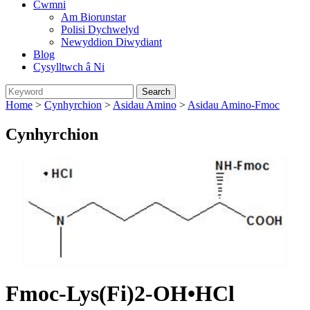
Cwmni
Am Biorunstar
Polisi Dychwelyd
Newyddion Diwydiant
Blog
Cysylltwch â Ni
Home
>
Cynhyrchion
>
Asidau Amino
>
Asidau Amino-Fmoc
Cynhyrchion
Fmoc-Lys(Fi)2-OH•HCl