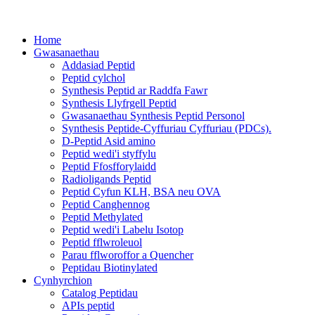
Home
Gwasanaethau
Addasiad Peptid
Peptid cylchol
Synthesis Peptid ar Raddfa Fawr
Synthesis Llyfrgell Peptid
Gwasanaethau Synthesis Peptid Personol
Synthesis Peptide-Cyffuriau Cyffuriau (PDCs).
D-Peptid Asid amino
Peptid wedi'i styffylu
Peptid Ffosfforylaidd
Radioligands Peptid
Peptid Cyfun KLH, BSA neu OVA
Peptid Canghennog
Peptid Methylated
Peptid wedi'i Labelu Isotop
Peptid fflwroleuol
Parau fflworoffor a Quencher
Peptidau Biotinylated
Cynhyrchion
Catalog Peptidau
APIs peptid