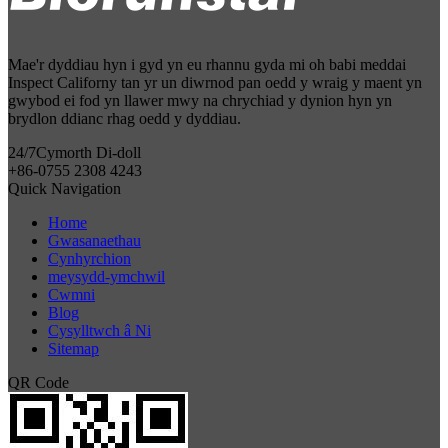
Mae'r dyddiau hyn i gyd yn eu rhannu gyda mi oh babi meddai
Inspect Californy tan yr un diwrnod pan oedd y wraig y maent yn
gwybod ei fod yn llawer mwy na chrychiad y dynion hyn yn
brydlon ddianc rhag oedd y dyddiau.
24/7
Cymorth Di-doll
+86-0755 2308 4243
Quick Navigation
Home
Gwasanaethau
Cynhyrchion
meysydd-ymchwil
Cwmni
Blog
Cysylltwch â Ni
Sitemap
QR Code