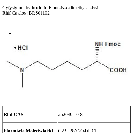
Cyfystyron: hydroclorid Fmoc-N-ε-dimethyl-L-lysin
Rhif Catalog: BRS01102
Send Inquiry
Trosolwg
Rhif CAS
252049-10-8
Fformiwla Moleciwlaidd
C23H28N2O4•HCl