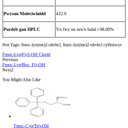
Pwysau Moleciwlaidd
432.9
Purdeb gan HPLC
Yn fwy na neu'n hafal i 98.00%
Hot Tags: fmoc-lys(me)2-oh•hcl, fmoc-lys(me)2-oh•hcl cyflenwyr
Fmoc-Lys(Fi)3-OH Clorid
Previous
Fmoc-Lys(Boc, Fi)-OH
Next2
You Might Also Like
Fmoc-Cys(Trt)-OH