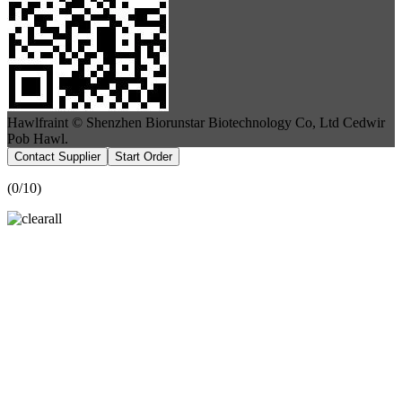
Hawlfraint © Shenzhen Biorunstar Biotechnology Co, Ltd Cedwir
Pob Hawl.
Contact Supplier
Start Order
(
0
/10)