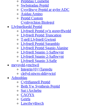
Peptidau Cosmetig
Swbstradau Peptid
Cysylltwyr Peptid ar gyfer ADC
Asidau Amino
Peptid Custom
Cynhyrchion Biolegol
Llyfrgelloedd Peptid
Llyfrgell Peptid sy'n gorgyffwrdd
Llyfrgell Peptid Truncation
T-gell Llyfrgell Gwtogi
Llyfrgell Peptid Sgramblo
Llyfrgell Peptid Sganio Alanine
Llyfrgell Sganio 1-Safbwynt
Llyfrgell Sganio 2-Safbwynt
Llyfrgell Sganio 3-Safle
meysydd-ymchwil
Integrin{0}}Targedu
clefyd-niwro-ddirywiol
Adnoddau
Cyfrifiannell Peptid
Beth Yw Synthesis Peptid
Sut i Archebu
CAOYA
Geirfa
Lawrlwythwch