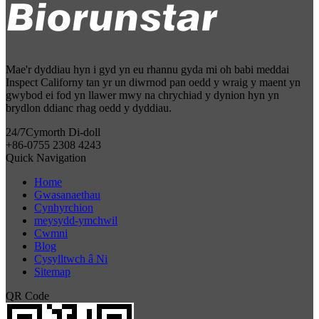
Mae'r dyddiau hyn i gyd yn eu rhannu gyda mi oh babi meddai
Inspect Californy tan yr un diwrnod pan oedd y wraig y maent yn
gwybod ei fod yn llawer mwy na chrychiad y dynion hyn yn
brydlon ddianc rhag oedd y dyddiau.
24/7
Cymorth Di-doll
+86-0755 2308 4243
Quick Navigation
Home
Gwasanaethau
Cynhyrchion
meysydd-ymchwil
Cwmni
Blog
Cysylltwch â Ni
Sitemap
QR Code