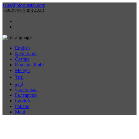
sales@biorunstar.com
+86-0755 2308 4243
Language
English
Nederlands
Čeština
România limbi
Melayu
ไทย
اردو
українська
Български
Latviešu
Italiano
Malti