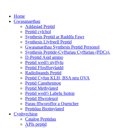
Home
Gwasanaethau
Addasiad Peptid
Peptid cylchol
Synthesis Peptid ar Raddfa Fawr
Synthesis Llyfrgell Peptid
Gwasanaethau Synthesis Peptid Personol
Synthesis Peptide-Cyffuriau Cyffuriau (PDCs).
D-Peptid Asid amino
Peptid wedi'i styffylu
Peptid Ffosfforylaidd
Radioligands Peptid
Peptid Cyfun KLH, BSA neu OVA
Peptid Canghennog
Peptid Methylated
Peptid wedi'i Labelu Isotop
Peptid fflwroleuol
Parau fflworoffor a Quencher
Peptidau Biotinylated
Cynhyrchion
Catalog Peptidau
APIs peptid