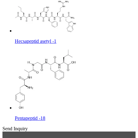
Hecsapeptid asetyl -1
Pentapeptid -18
Send Inquiry