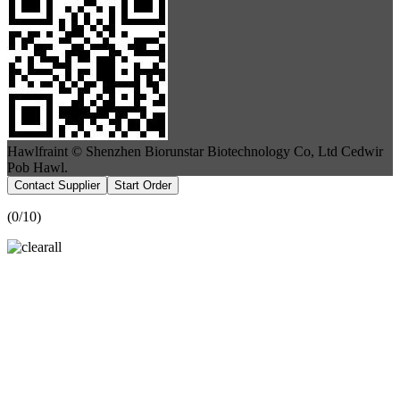
Hawlfraint © Shenzhen Biorunstar Biotechnology Co, Ltd Cedwir
Pob Hawl.
Contact Supplier
Start Order
(
0
/10)