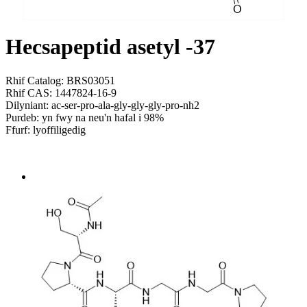
Hecsapeptid asetyl -37
Rhif Catalog: BRS03051
Rhif CAS: 1447824-16-9
Dilyniant: ac-ser-pro-ala-gly-gly-gly-pro-nh2
Purdeb: yn fwy na neu'n hafal i 98%
Ffurf: lyoffiligedig
Send Inquiry
Trosolwg