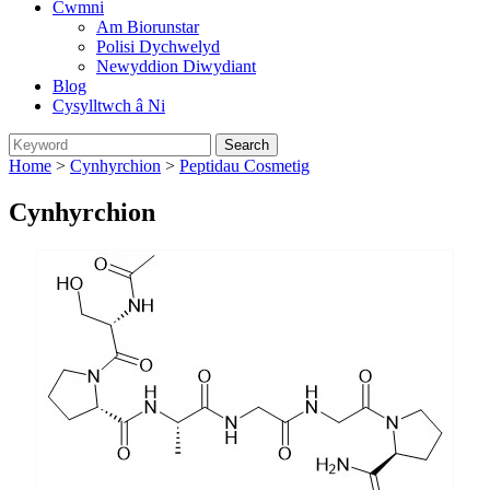
Cwmni
Am Biorunstar
Polisi Dychwelyd
Newyddion Diwydiant
Blog
Cysylltwch â Ni
Home
>
Cynhyrchion
>
Peptidau Cosmetig
Cynhyrchion