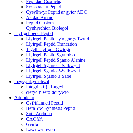
Peptidau Cosmetig
Swbstradau Peptid
Cysylltwyr Peptid ar gyfer ADC
Asidau Amino
Peptid Custom
Cynhyrchion Biolegol
Llyfrgelloedd Peptid
Llyfrgell Peptid sy'n gorgyffwrdd
Llyfrgell Peptid Truncation
T-gell Llyfrgell Gwtogi
Llyfrgell Peptid Sgramblo
Llyfrgell Peptid Sganio Alanine
Llyfrgell Sganio 1-Safbwynt
Llyfrgell Sganio 2-Safbwynt
Llyfrgell Sganio 3-Safle
meysydd-ymchwil
Integrin{0}}Targedu
clefyd-niwro-ddirywiol
Adnoddau
Cyfrifiannell Peptid
Beth Yw Synthesis Peptid
Sut i Archebu
CAOYA
Geirfa
Lawrlwythwch