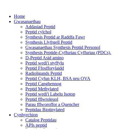
Home
Gwasanaethau
Addasiad Peptid
Peptid cylchol
Synthesis Peptid ar Raddfa Fawr
Synthesis Llyfrgell Peptid
Gwasanaethau Synthesis Peptid Personol
Synthesis Peptide-Cyffuriau Cyffuriau (PDCs).
D-Peptid Asid amino
Peptid wedi'i styffylu
Peptid Ffosfforylaidd
Radioligands Peptid
Peptid Cyfun KLH, BSA neu OVA
Peptid Canghennog
Peptid Methylated
Peptid wedi'i Labelu Isotop
Peptid fflwroleuol
Parau fflworoffor a Quencher
Peptidau Biotinylated
Cynhyrchion
Catalog Peptidau
APIs peptid