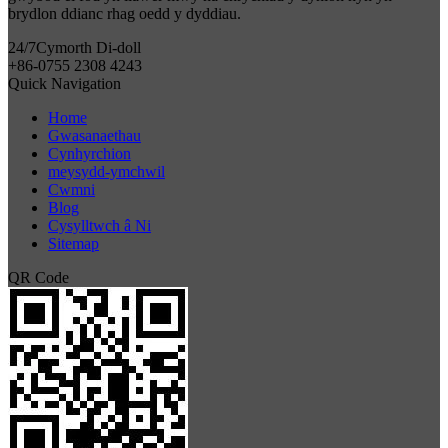
brydlon ddianc rhag oedd y dyddiau.
24/7
Cymorth Di-doll
+86-0755 2308 4243
Quick Navigation
Home
Gwasanaethau
Cynhyrchion
meysydd-ymchwil
Cwmni
Blog
Cysylltwch â Ni
Sitemap
QR Code