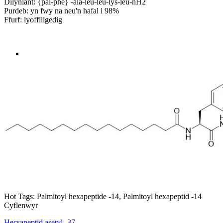
Dilyniant: {pal-phe} -ala-leu-leu-lys-leu-nH2
Purdeb: yn fwy na neu'n hafal i 98%
Ffurf: lyoffiligedig
Send Inquiry
Trosolwg
Hot Tags: Palmitoyl hexapeptide -14, Palmitoyl hexapeptid -14
Cyflenwyr
Hecsapeptid asetyl -37