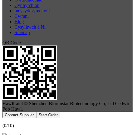
Cynhyrchion
meysydd-ymchwil
Cwmni
Blog
Cysylltwch â Ni
Sitemap
QR Code
Hawlfraint © Shenzhen Biorunstar Biotechnology Co, Ltd Cedwir
Pob Hawl.
Contact Supplier
Start Order
(
0
/10)