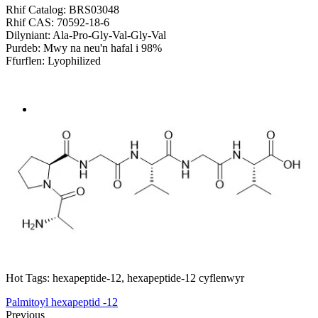
Rhif Catalog: BRS03048
Rhif CAS: 70592-18-6
Dilyniant: Ala-Pro-Gly-Val-Gly-Val
Purdeb: Mwy na neu'n hafal i 98%
Ffurflen: Lyophilized
Send Inquiry
Trosolwg
Hot Tags: hexapeptide-12, hexapeptide-12 cyflenwyr
Palmitoyl hexapeptid -12
Previous