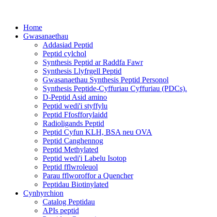
Home
Gwasanaethau
Addasiad Peptid
Peptid cylchol
Synthesis Peptid ar Raddfa Fawr
Synthesis Llyfrgell Peptid
Gwasanaethau Synthesis Peptid Personol
Synthesis Peptide-Cyffuriau Cyffuriau (PDCs).
D-Peptid Asid amino
Peptid wedi'i styffylu
Peptid Ffosfforylaidd
Radioligands Peptid
Peptid Cyfun KLH, BSA neu OVA
Peptid Canghennog
Peptid Methylated
Peptid wedi'i Labelu Isotop
Peptid fflwroleuol
Parau fflworoffor a Quencher
Peptidau Biotinylated
Cynhyrchion
Catalog Peptidau
APIs peptid