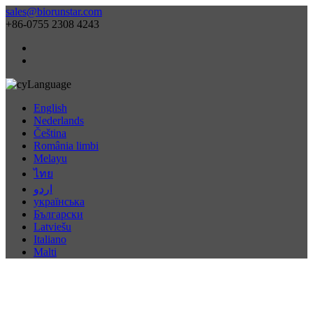
sales@biorunstar.com
+86-0755 2308 4243
Language
English
Nederlands
Čeština
România limbi
Melayu
ไทย
اردو
українська
Български
Latviešu
Italiano
Malti