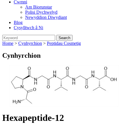
Cwmni
Am Biorunstar
Polisi Dychwelyd
Newyddion Diwydiant
Blog
Cysylltwch â Ni
Home
>
Cynhyrchion
>
Peptidau Cosmetig
Cynhyrchion
Hexapeptide-12