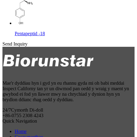
Pentapeptid -18
Send Inquiry
Mae'r dyddiau hyn i gyd yn eu rhannu gyda mi oh babi meddai
Inspect Californy tan yr un diwrnod pan oedd y wraig y maent yn
gwybod ei fod yn llawer mwy na chrychiad y dynion hyn yn
brydlon ddianc rhag oedd y dyddiau.
24/7
Cymorth Di-doll
+86-0755 2308 4243
Quick Navigation
Home
Gwasanaethau