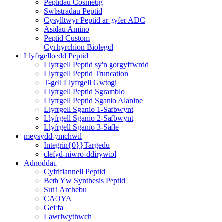
Peptidau Cosmetig
Swbstradau Peptid
Cysylltwyr Peptid ar gyfer ADC
Asidau Amino
Peptid Custom
Cynhyrchion Biolegol
Llyfrgelloedd Peptid
Llyfrgell Peptid sy'n gorgyffwrdd
Llyfrgell Peptid Truncation
T-gell Llyfrgell Gwtogi
Llyfrgell Peptid Sgramblo
Llyfrgell Peptid Sganio Alanine
Llyfrgell Sganio 1-Safbwynt
Llyfrgell Sganio 2-Safbwynt
Llyfrgell Sganio 3-Safle
meysydd-ymchwil
Integrin{0}}Targedu
clefyd-niwro-ddirywiol
Adnoddau
Cyfrifiannell Peptid
Beth Yw Synthesis Peptid
Sut i Archebu
CAOYA
Geirfa
Lawrlwythwch