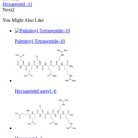
Hexapeptid -11
Next2
You Might Also Like
Palmitoyl Tetrapeptide-10
Hecsapeptid asetyl -6