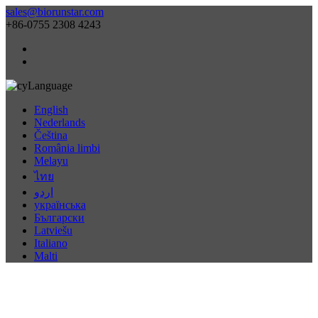
sales@biorunstar.com
+86-0755 2308 4243
Language
English
Nederlands
Čeština
România limbi
Melayu
ไทย
اردو
українська
Български
Latviešu
Italiano
Malti