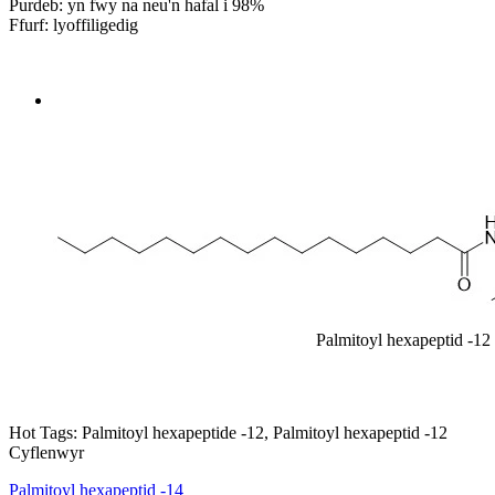
Purdeb: yn fwy na neu'n hafal i 98%
Ffurf: lyoffiligedig
Send Inquiry
Trosolwg
Palmitoyl hexapeptid -12
Hot Tags: Palmitoyl hexapeptide -12, Palmitoyl hexapeptid -12
Cyflenwyr
Palmitoyl hexapeptid -14