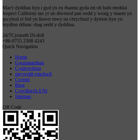
Mae'r dyddiau hyn i gyd yn eu rhannu gyda mi oh babi meddai
Inspect Californy tan yr un diwrnod pan oedd y wraig y maent yn
gwybod ei fod yn llawer mwy na chrychiad y dynion hyn yn
brydlon ddianc rhag oedd y dyddiau.
24/7
Cymorth Di-doll
+86-0755 2308 4243
Quick Navigation
Home
Gwasanaethau
Cynhyrchion
meysydd-ymchwil
Cwmni
Blog
Cysylltwch â Ni
Sitemap
QR Code