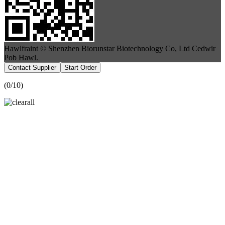
Hawlfraint © Shenzhen Biorunstar Biotechnology Co, Ltd Cedwir
Pob Hawl.
Contact Supplier
Start Order
(
0
/10)