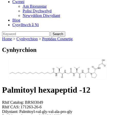
Cwmni
Am Biorunstar
Polisi Dychwelyd
Newyddion Diwydiant
Blog
Cysylltwch â Ni
Home
>
Cynhyrchion
>
Peptidau Cosmetig
Cynhyrchion
Palmitoyl hexapeptid -12
Rhif Catalog: BRS03049
Rhif CAS: 171263-26-6
Dilyniant: Palmitoyl-val-gly-val-ala-pro-gly