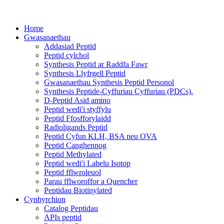
Home
Gwasanaethau
Addasiad Peptid
Peptid cylchol
Synthesis Peptid ar Raddfa Fawr
Synthesis Llyfrgell Peptid
Gwasanaethau Synthesis Peptid Personol
Synthesis Peptide-Cyffuriau Cyffuriau (PDCs).
D-Peptid Asid amino
Peptid wedi'i styffylu
Peptid Ffosfforylaidd
Radioligands Peptid
Peptid Cyfun KLH, BSA neu OVA
Peptid Canghennog
Peptid Methylated
Peptid wedi'i Labelu Isotop
Peptid fflwroleuol
Parau fflworoffor a Quencher
Peptidau Biotinylated
Cynhyrchion
Catalog Peptidau
APIs peptid