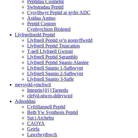
Peptidau Cosmetig
Swbstradau Peptid
Cysylltwyr Peptid ar gyfer ADC
Asidau Amino
Peptid Custom
Cynhyrchion Biolegol
Llyfrgelloedd Peptid
Llyfrgell Peptid sy'n gorgyffwrdd
Llyfrgell Peptid Truncation
T-gell Llyfrgell Gwtogi
Llyfrgell Peptid Sgramblo
Llyfrgell Peptid Sganio Alanine
Llyfrgell Sganio 1-Safbwynt
Llyfrgell Sganio 2-Safbwynt
Llyfrgell Sganio 3-Safle
meysydd-ymchwil
Integrin{0}}Targedu
clefyd-niwro-ddirywiol
Adnoddau
Cyfrifiannell Peptid
Beth Yw Synthesis Peptid
Sut i Archebu
CAOYA
Geirfa
Lawrlwythwch