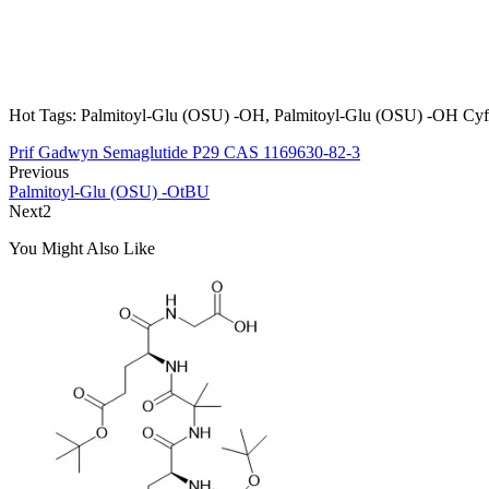
Hot Tags: Palmitoyl-Glu (OSU) -OH, Palmitoyl-Glu (OSU) -OH Cy
Prif Gadwyn Semaglutide P29 CAS 1169630-82-3
Previous
Palmitoyl-Glu (OSU) -OtBU
Next2
You Might Also Like