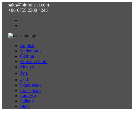
sales@biorunstar.com
+86-0755 2308 4243
Language
English
Nederlands
Čeština
România limbi
Melayu
ไทย
اردو
українська
Български
Latviešu
Italiano
Malti