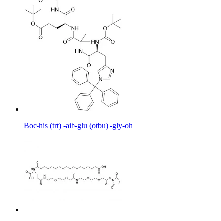
Boc-his (trt) -aib-glu (otbu) -gly-oh