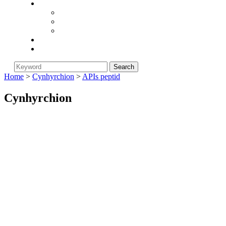
Cwmni
Am Biorunstar
Polisi Dychwelyd
Newyddion Diwydiant
Blog
Cysylltwch â Ni
Home
>
Cynhyrchion
>
APIs peptid
Cynhyrchion