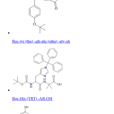
Boc-tyr (tbu) -aib-glu (otbu) -gly-oh
Boc-His (TRT) -AB-OH