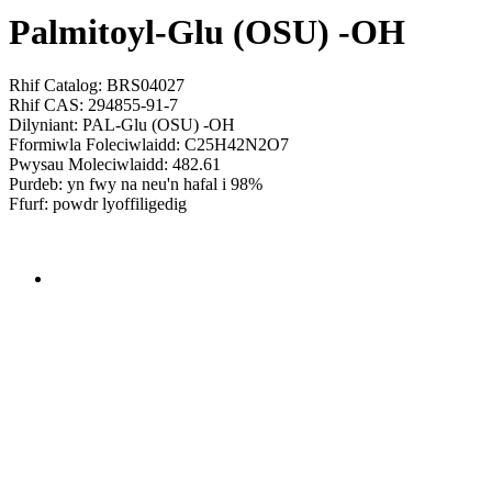
Palmitoyl-Glu (OSU) -OH
Rhif Catalog: BRS04027
Rhif CAS: 294855-91-7
Dilyniant: PAL-Glu (OSU) -OH
Fformiwla Foleciwlaidd: C25H42N2O7
Pwysau Moleciwlaidd: 482.61
Purdeb: yn fwy na neu'n hafal i 98%
Ffurf: powdr lyoffiligedig
Send Inquiry
Trosolwg