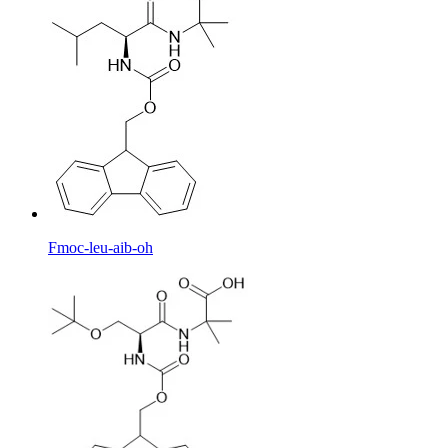
Fmoc-leu-aib-oh