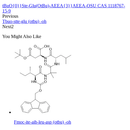
tBuO{0}}Ste-Glu(OtBu)-AEEA{3}}AEEA-OSU CAS 1118767-
15-9
Previous
Tbuo-stte-glu (otbu) -oh
Next2
You Might Also Like
Fmoc-ite-aib-leu-asp (otbu) -oh