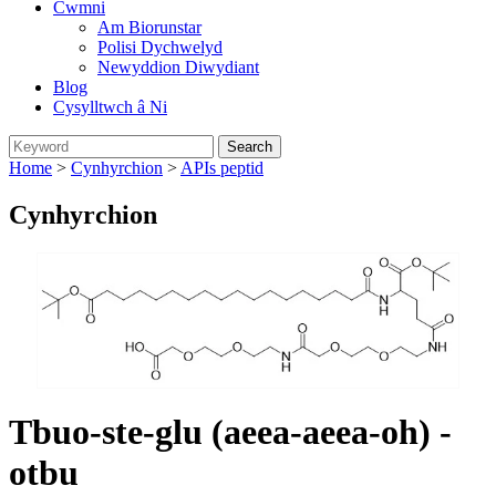
Cwmni
Am Biorunstar
Polisi Dychwelyd
Newyddion Diwydiant
Blog
Cysylltwch â Ni
Home
>
Cynhyrchion
>
APIs peptid
Cynhyrchion
Tbuo-ste-glu (aeea-aeea-oh) -
otbu