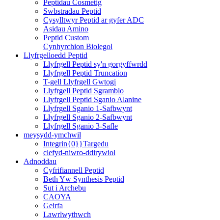
Peptidau Cosmetig
Swbstradau Peptid
Cysylltwyr Peptid ar gyfer ADC
Asidau Amino
Peptid Custom
Cynhyrchion Biolegol
Llyfrgelloedd Peptid
Llyfrgell Peptid sy'n gorgyffwrdd
Llyfrgell Peptid Truncation
T-gell Llyfrgell Gwtogi
Llyfrgell Peptid Sgramblo
Llyfrgell Peptid Sganio Alanine
Llyfrgell Sganio 1-Safbwynt
Llyfrgell Sganio 2-Safbwynt
Llyfrgell Sganio 3-Safle
meysydd-ymchwil
Integrin{0}}Targedu
clefyd-niwro-ddirywiol
Adnoddau
Cyfrifiannell Peptid
Beth Yw Synthesis Peptid
Sut i Archebu
CAOYA
Geirfa
Lawrlwythwch