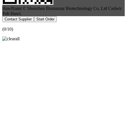
Hawlfraint © Shenzhen Biorunstar Biotechnology Co, Ltd Cedwir
Pob Hawl.
Contact Supplier
Start Order
(
0
/10)