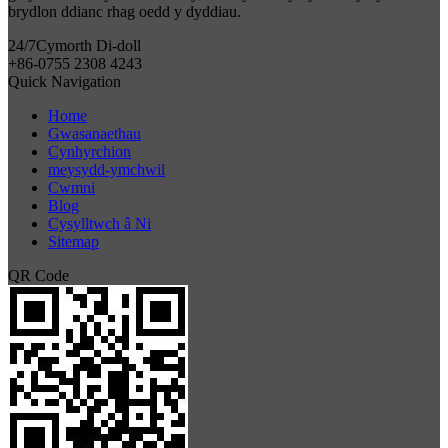
brydlon ddianc rhag oedd y dyddiau.
24/7
Cymorth Di-doll
+86-0755 2308 4243
Quick Navigation
Home
Gwasanaethau
Cynhyrchion
meysydd-ymchwil
Cwmni
Blog
Cysylltwch â Ni
Sitemap
QR Code