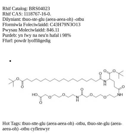
Rhif Catalog: BRS04023
Rhif CAS: 1118767-16-0.
Dilyniant: tbuo-ste-glu (aeea-aeea-oh) -otbu
Fformiwla Foleciwlaidd: C43H79N3O13
Pwysau Moleciwlaidd: 846.11
Purdeb: yn fwy na neu'n hafal i 98%
Ffurf: powdr lyoffiligedig
Send Inquiry
Trosolwg
Hot Tags: tbuo-stte-glu (aeea-aeea-oh) -otbu, tbuo-ste-glu (aeea-
aeea-oh) -otbu cyflenwyr