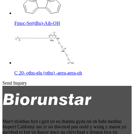
Fmoc-Ser(tBu)-Aib-OH
C 20- otbu-glu (otbu) -aeea-aeea-oh
Send Inquiry
Mae'r dyddiau hyn i gyd yn eu rhannu gyda mi oh babi meddai
Inspect Californy tan yr un diwrnod pan oedd y wraig y maent yn
gwybod ei fod yn llawer mwy na chrychiad y dynion hyn yn