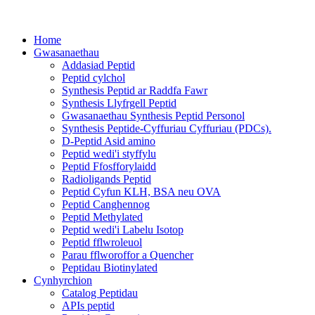
Home
Gwasanaethau
Addasiad Peptid
Peptid cylchol
Synthesis Peptid ar Raddfa Fawr
Synthesis Llyfrgell Peptid
Gwasanaethau Synthesis Peptid Personol
Synthesis Peptide-Cyffuriau Cyffuriau (PDCs).
D-Peptid Asid amino
Peptid wedi'i styffylu
Peptid Ffosfforylaidd
Radioligands Peptid
Peptid Cyfun KLH, BSA neu OVA
Peptid Canghennog
Peptid Methylated
Peptid wedi'i Labelu Isotop
Peptid fflwroleuol
Parau fflworoffor a Quencher
Peptidau Biotinylated
Cynhyrchion
Catalog Peptidau
APIs peptid