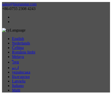
sales@biorunstar.com
+86-0755 2308 4243
Language
English
Nederlands
Čeština
România limbi
Melayu
ไทย
اردو
українська
Български
Latviešu
Italiano
Malti