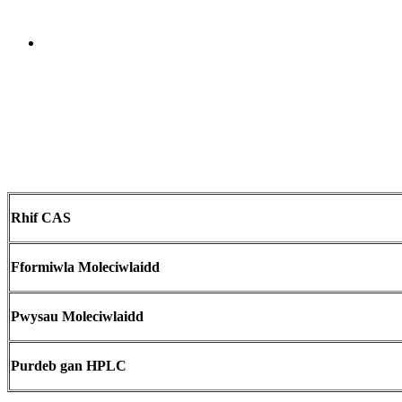
Send Inquiry
Trosolwg
Rhif CAS
Fformiwla Moleciwlaidd
Pwysau Moleciwlaidd
Purdeb gan HPLC