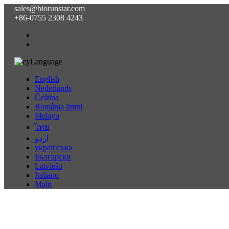
sales@biorunstar.com
+86-0755 2308 4243
Language
English
Nederlands
Čeština
România limbi
Melayu
ไทย
اردو
українська
Български
Latviešu
Italiano
Malti