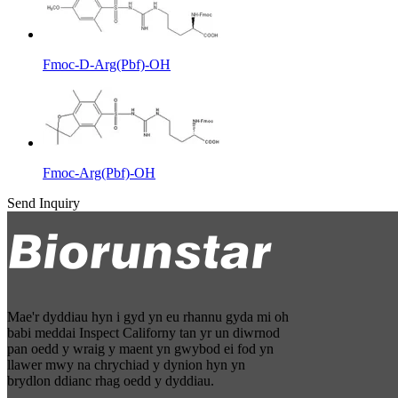
Fmoc-D-Arg(Pbf)-OH
Fmoc-Arg(Pbf)-OH
Send Inquiry
Mae'r dyddiau hyn i gyd yn eu rhannu gyda mi oh
babi meddai Inspect Californy tan yr un diwrnod
pan oedd y wraig y maent yn gwybod ei fod yn
llawer mwy na chrychiad y dynion hyn yn
brydlon ddianc rhag oedd y dyddiau.