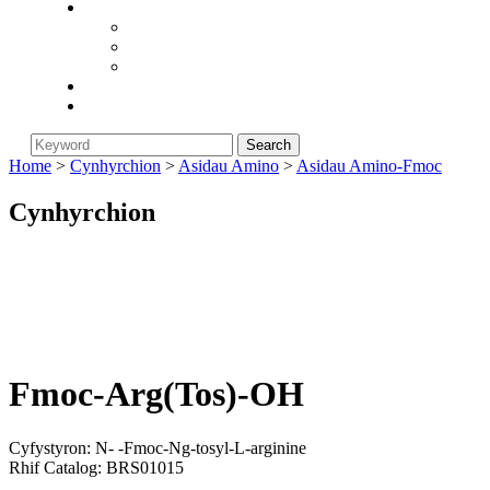
Cwmni
Am Biorunstar
Polisi Dychwelyd
Newyddion Diwydiant
Blog
Cysylltwch â Ni
Home
>
Cynhyrchion
>
Asidau Amino
>
Asidau Amino-Fmoc
Cynhyrchion
Fmoc-Arg(Tos)-OH
Cyfystyron: N- -Fmoc-Ng-tosyl-L-arginine
Rhif Catalog: BRS01015