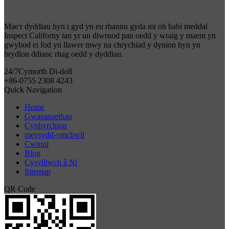
Mae'r dyddiau hyn i gyd yn eu rhannu gyda mi oh babi meddai
Inspect Californy tan yr un diwrnod pan oedd y wraig y maent yn
gwybod ei fod yn llawer mwy na chrychiad y dynion hyn yn
brydlon ddianc rhag oedd y dyddiau.
24/7
Cymorth Di-doll
+86-0755 2308 4243
Quick Navigation
Home
Gwasanaethau
Cynhyrchion
meysydd-ymchwil
Cwmni
Blog
Cysylltwch â Ni
Sitemap
QR Code