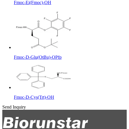
Fmoc-Ei(Fmoc)-OH
Fmoc-D-Glu(OtBu)-OPfp
Fmoc-D-Cys(Trt)-OH
Send Inquiry