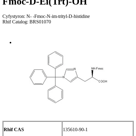
Fmoc-D-Ei(Trt)-OH
Cyfystyron: N- -Fmoc-N-im-trityl-D-histidine
Rhif Catalog: BRS01070
Send Inquiry
Trosolwg
Rhif CAS
135610-90-1