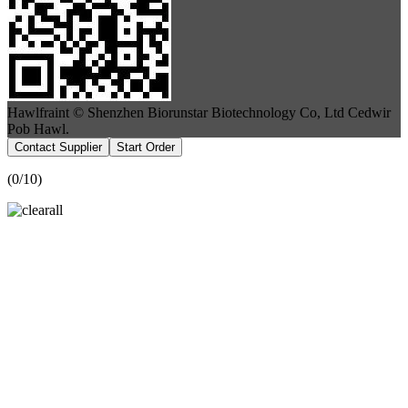
Hawlfraint © Shenzhen Biorunstar Biotechnology Co, Ltd Cedwir
Pob Hawl.
Contact Supplier
Start Order
(
0
/10)