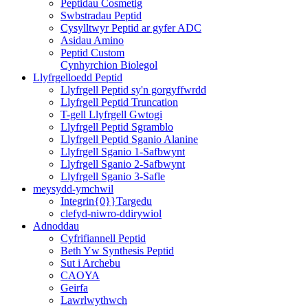
Peptidau Cosmetig
Swbstradau Peptid
Cysylltwyr Peptid ar gyfer ADC
Asidau Amino
Peptid Custom
Cynhyrchion Biolegol
Llyfrgelloedd Peptid
Llyfrgell Peptid sy'n gorgyffwrdd
Llyfrgell Peptid Truncation
T-gell Llyfrgell Gwtogi
Llyfrgell Peptid Sgramblo
Llyfrgell Peptid Sganio Alanine
Llyfrgell Sganio 1-Safbwynt
Llyfrgell Sganio 2-Safbwynt
Llyfrgell Sganio 3-Safle
meysydd-ymchwil
Integrin{0}}Targedu
clefyd-niwro-ddirywiol
Adnoddau
Cyfrifiannell Peptid
Beth Yw Synthesis Peptid
Sut i Archebu
CAOYA
Geirfa
Lawrlwythwch