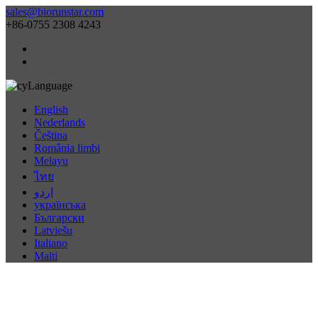
sales@biorunstar.com
+86-0755 2308 4243
Language
English
Nederlands
Čeština
România limbi
Melayu
ไทย
اردو
українська
Български
Latviešu
Italiano
Malti