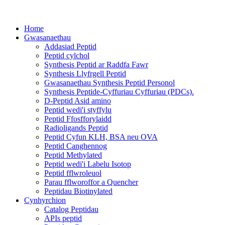
Home
Gwasanaethau
Addasiad Peptid
Peptid cylchol
Synthesis Peptid ar Raddfa Fawr
Synthesis Llyfrgell Peptid
Gwasanaethau Synthesis Peptid Personol
Synthesis Peptide-Cyffuriau Cyffuriau (PDCs).
D-Peptid Asid amino
Peptid wedi'i styffylu
Peptid Ffosfforylaidd
Radioligands Peptid
Peptid Cyfun KLH, BSA neu OVA
Peptid Canghennog
Peptid Methylated
Peptid wedi'i Labelu Isotop
Peptid fflwroleuol
Parau fflworoffor a Quencher
Peptidau Biotinylated
Cynhyrchion
Catalog Peptidau
APIs peptid