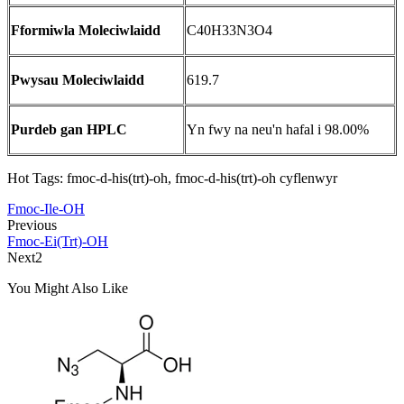
Fformiwla Moleciwlaidd
C40H33N3O4
Pwysau Moleciwlaidd
619.7
Purdeb gan HPLC
Yn fwy na neu'n hafal i 98.00%
Hot Tags: fmoc-d-his(trt)-oh, fmoc-d-his(trt)-oh cyflenwyr
Fmoc-Ile-OH
Previous
Fmoc-Ei(Trt)-OH
Next2
You Might Also Like