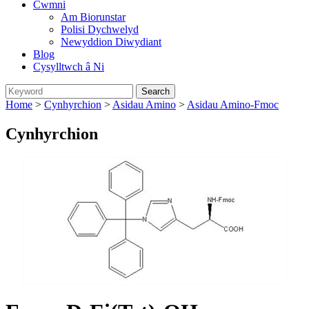
Cwmni
Am Biorunstar
Polisi Dychwelyd
Newyddion Diwydiant
Blog
Cysylltwch â Ni
Home
>
Cynhyrchion
>
Asidau Amino
>
Asidau Amino-Fmoc
Cynhyrchion