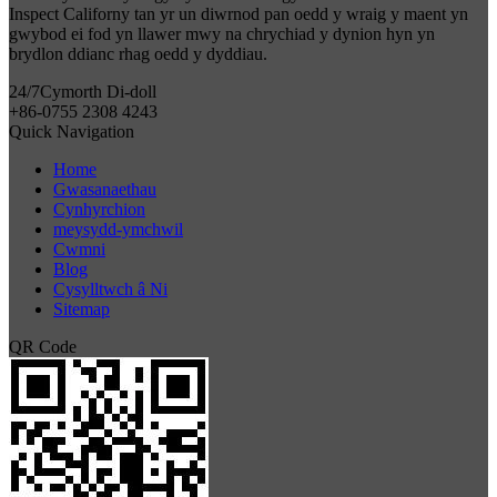
Inspect Californy tan yr un diwrnod pan oedd y wraig y maent yn
gwybod ei fod yn llawer mwy na chrychiad y dynion hyn yn
brydlon ddianc rhag oedd y dyddiau.
24/7
Cymorth Di-doll
+86-0755 2308 4243
Quick Navigation
Home
Gwasanaethau
Cynhyrchion
meysydd-ymchwil
Cwmni
Blog
Cysylltwch â Ni
Sitemap
QR Code