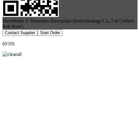
Hawlfraint © Shenzhen Biorunstar Biotechnology Co, Ltd Cedwir
Pob Hawl.
Contact Supplier
Start Order
(
0
/10)