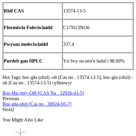
Rhif CAS
13574-13-5
Fformiwla Foleciwlaidd
C17H23NO6
Pwysau moleciwlaidd
337.4
Purdeb gan HPLC
Yn fwy na neu'n hafal i 98.00%
Hot Tags: boc-glu (obzl) -oh [Cas no . 13574-13-5], boc-glu (obzl) -
oh [Cas no . 13574-13-5] cyflenwyr
Boc-His (trt) -OH [CAS Na . 32926-43-5]
Previous
Boc-glu-obzl [Cas no . 30924-93-7]
Next2
You Might Also Like