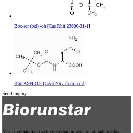
Boc-ser (bzl) -oh [Cas Rhif 23680-31-1]
Boc-ASN-OH [CAS Na . 7536-55-2]
Send Inquiry
Mae'r dyddiau hyn i gyd yn eu rhannu gyda mi oh babi meddai