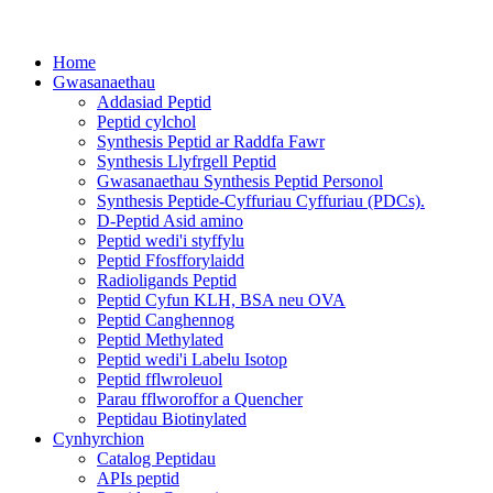
Home
Gwasanaethau
Addasiad Peptid
Peptid cylchol
Synthesis Peptid ar Raddfa Fawr
Synthesis Llyfrgell Peptid
Gwasanaethau Synthesis Peptid Personol
Synthesis Peptide-Cyffuriau Cyffuriau (PDCs).
D-Peptid Asid amino
Peptid wedi'i styffylu
Peptid Ffosfforylaidd
Radioligands Peptid
Peptid Cyfun KLH, BSA neu OVA
Peptid Canghennog
Peptid Methylated
Peptid wedi'i Labelu Isotop
Peptid fflwroleuol
Parau fflworoffor a Quencher
Peptidau Biotinylated
Cynhyrchion
Catalog Peptidau
APIs peptid