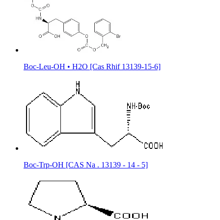
Boc-Leu-OH • H2O [Cas Rhif 13139-15-6]
Boc-Trp-OH [CAS Na . 13139 - 14 - 5]