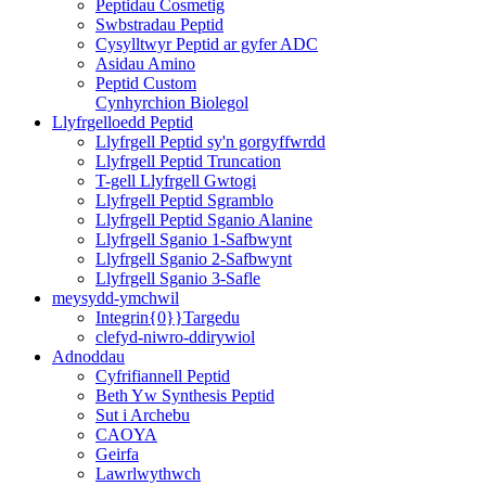
Peptidau Cosmetig
Swbstradau Peptid
Cysylltwyr Peptid ar gyfer ADC
Asidau Amino
Peptid Custom
Cynhyrchion Biolegol
Llyfrgelloedd Peptid
Llyfrgell Peptid sy'n gorgyffwrdd
Llyfrgell Peptid Truncation
T-gell Llyfrgell Gwtogi
Llyfrgell Peptid Sgramblo
Llyfrgell Peptid Sganio Alanine
Llyfrgell Sganio 1-Safbwynt
Llyfrgell Sganio 2-Safbwynt
Llyfrgell Sganio 3-Safle
meysydd-ymchwil
Integrin{0}}Targedu
clefyd-niwro-ddirywiol
Adnoddau
Cyfrifiannell Peptid
Beth Yw Synthesis Peptid
Sut i Archebu
CAOYA
Geirfa
Lawrlwythwch