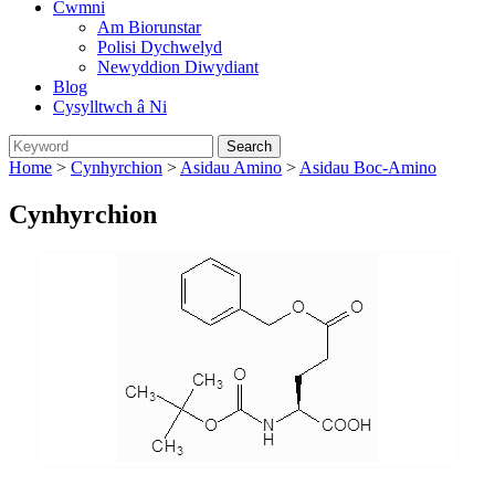
Cwmni
Am Biorunstar
Polisi Dychwelyd
Newyddion Diwydiant
Blog
Cysylltwch â Ni
Home
>
Cynhyrchion
>
Asidau Amino
>
Asidau Boc-Amino
Cynhyrchion