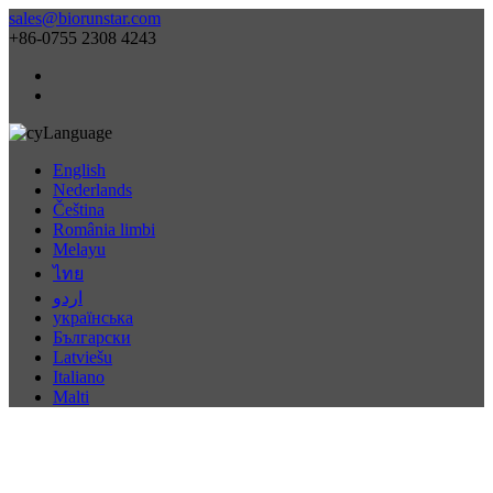
sales@biorunstar.com
+86-0755 2308 4243
Language
English
Nederlands
Čeština
România limbi
Melayu
ไทย
اردو
українська
Български
Latviešu
Italiano
Malti